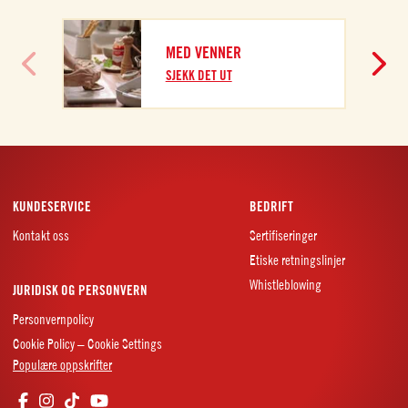
F
MED VENNER
S
SJEKK DET UT
KUNDESERVICE
BEDRIFT
Kontakt oss
Sertifiseringer
Etiske retningslinjer
Whistleblowing
JURIDISK OG PERSONVERN
Personvernpolicy
Cookie Policy – Cookie Settings
Populære oppskrifter