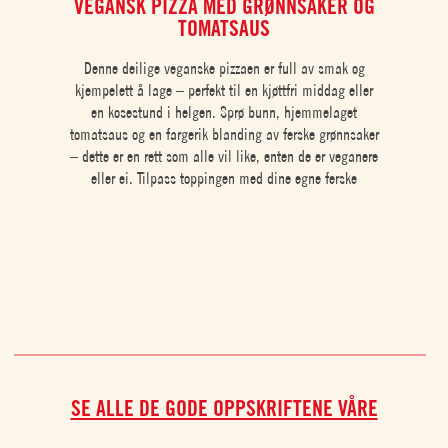
VEGANSK PIZZA MED GRØNNSAKER OG
HAL
TOMATSAUS
Denne deilige veganske pizzaen er full av smak og
kjempelett å lage – perfekt til en kjøttfri middag eller
en kosestund i helgen. Sprø bunn, hjemmelaget
tomatsaus og en fargerik blanding av ferske grønnsaker
– dette er en rett som alle vil like, enten de er veganere
eller ei. Tilpass toppingen med dine egne ferske
SE ALLE DE GODE OPPSKRIFTENE VÅRE