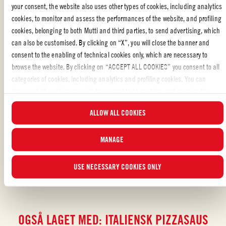
En mektig og varmende shakshuka er en brunchklassiker. Denne
koselige
your consent, the website also uses other types of cookies, including analytics
og krydrede
versjonen av shakshuka, med gresskar og
Muttis pizzasaus
cookies, to monitor and assess the performances of the website, and profiling
Aromatica
, er fort gjort å lage til et hverdagsmåltid eller
late morgener
i
cookies, belonging to both Mutti and third parties, to send advertising, which
helgen. Her forenes aromatisk tomatsaus, gresskarpuré, bønner og herlige
can also be customised. By clicking on “X”, you will close the banner and
posjerte egg, som småkokes sammen med varme krydder.
Serveres med
consent to the enabling of technical cookies only, which are necessary to
sprøstekt brød
og nytes med noen du er glad i!
browse the website. By clicking on “ACCEPT ALL COOKIES” you consent to all
...LES MER
categories of cookies, including analytics and profiling cookies. You can
choose which cookies you wish to consent to at any time and examine the
updated list of cookies by clicking on “MANAGE”. For more information, please
Likte du oppskriften?
ALLOW ALL COOKIES
read our
Cookie Policy
.
VURDER OG DEL MED VENNENE DINE
MANAGE
USE NECESSARY COOKIES ONLY
OGSÅ LAGET MED: ITALIENSK PIZZASAUS