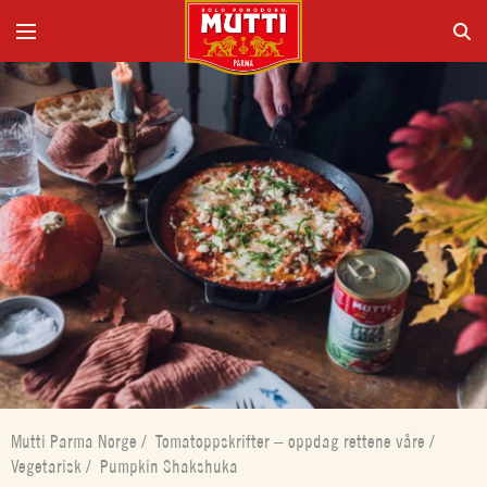
Mutti Parma Norge
/
Tomatoppskrifter – oppdag rettene våre
/
Vegetarisk
/
Pumpkin Shakshuka