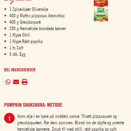
1 Spiseskjeer Olivenolje
400 g Muttis pizzasaus Aromatica
400 g Gresskarpuré
230 g Hermetiske blandede bønner
1 Klype Chili
1 Klype Røkt paprika
1 ts Salt
3 stk. Egg
DEL INGREDIENSER
PUMPKIN SHAKSHUKA: METODE
Varm olje i en kjele på middels varme. Tilsett pizzasausen og
gresskarpuréen. Rør dem sammen. Bland inn de skylte og avrente
hermetiske bønnene. Smak til med chili, røkt paprika og salt.