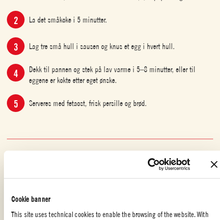
La det småkoke i 5 minutter.
Lag tre små hull i sausen og knus et egg i hvert hull.
Dekk til pannen og stek på lav varme i 5–8 minutter, eller til
eggene er kokte etter eget ønske.
Serveres med fetaost, frisk persille og brød.
MED VENNER
,
FROKOST OG BRUNSJ
,
VEGETARISK
Cookie banner
BRUNCHKLASSIKER MED EN GRESSKAR-VRI
This site uses technical cookies to enable the browsing of the website. With