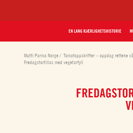
EN LANG KJÆRLIGHETSHISTORIE
M
Mutti Parma Norge
/
Tomatoppskrifter – oppdag rettene v
Fredagstortillas med vegetarfyll
FREDAGSTOR
V