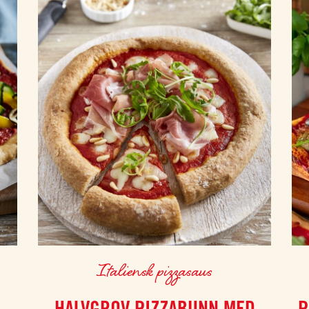
Italiensk pizzasaus
HALVGROV PIZZABUNN MED
P