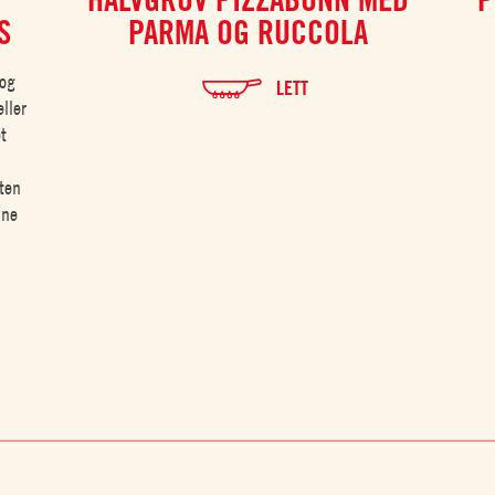
S
PARMA OG RUCCOLA
 og
LETT
ller
t
nten
ine