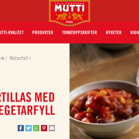
UTTI-KVALITET
PRODUKTER
TOMATOPPSKRIFTER
NYHETER
HIGH
åre
/
Matavfall
/
TILLAS MED
EGETARFYLL