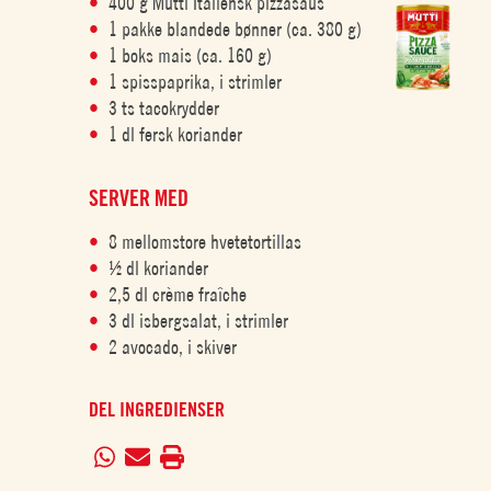
400 g Mutti Italiensk pizzasaus
1 pakke blandede bønner (ca. 380 g)
1 boks mais (ca. 160 g)
1 spisspaprika, i strimler
3 ts tacokrydder
1 dl fersk koriander
SERVER MED
8 mellomstore hvetetortillas
½ dl koriander
2,5 dl crème fraîche
3 dl isbergsalat, i strimler
2 avocado, i skiver
DEL INGREDIENSER