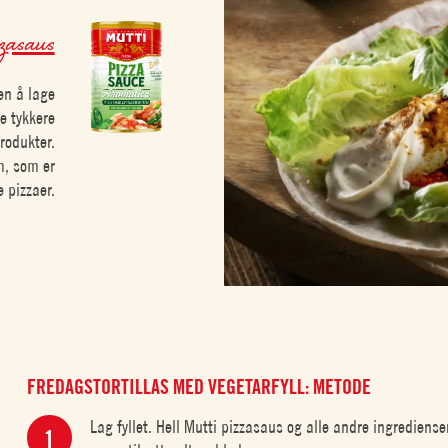
zzasaus
en å lage
e tykkere
rodukter.
m, som er
 pizzaer.
FREDAGSTORTILLAS MED VEGETARFYLL: METODE
Lag fyllet. Hell Mutti pizzasaus og alle andre ingrediense