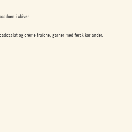
ocadoen i skiver.
cadosalat og crème fraîche, garner med fersk koriander.