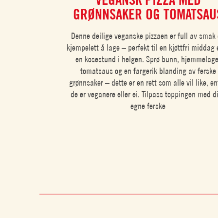
GRØNNSAKER OG TOMATSAU
Denne deilige veganske pizzaen er full av smak
kjempelett å lage – perfekt til en kjøttfri middag e
en kosestund i helgen. Sprø bunn, hjemmelage
tomatsaus og en fargerik blanding av ferske
grønnsaker – dette er en rett som alle vil like, e
de er veganere eller ei. Tilpass toppingen med d
egne ferske