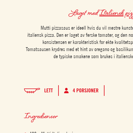
Laget med
Italiensk pi
Mutti pizzasaus er ideell hvis du vil mestre kunst
italiensk pizza. Den er laget av ferske tomater, og den no
konsistensen er karakteristisk for ekte kvalitetsp
Tomatsausen krydres med et hint av oregano og basiliku
de typiske smakene som brukes i italienske
LETT
4 PORSJONER
Ingredienser