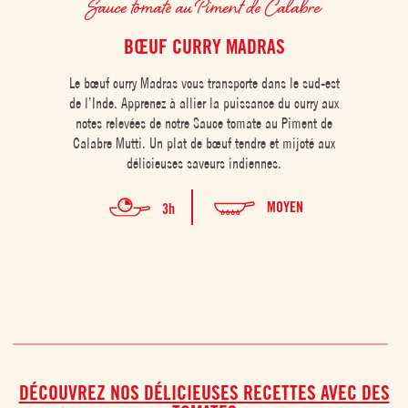
Sauce tomate au Piment de Calabre
S
BŒUF CURRY MADRAS
CO
Le bœuf curry Madras vous transporte dans le sud-est
de l’Inde. Apprenez à allier la puissance du curry aux
Les c
notes relevées de notre Sauce tomate au Piment de
gratin
Calabre Mutti. Un plat de bœuf tendre et mijoté aux
pâtes 
délicieuses saveurs indiennes.
par le
MOYEN
3h
DÉCOUVREZ NOS DÉLICIEUSES RECETTES AVEC DES