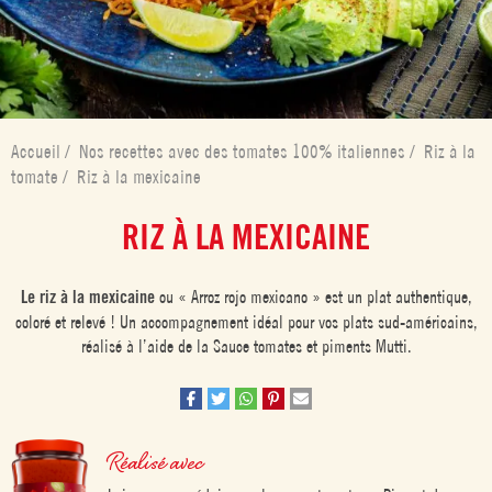
Accueil
/
Nos recettes avec des tomates 100% italiennes
/
Riz à la
tomate
/
Riz à la mexicaine
RIZ À LA MEXICAINE
Le riz à la mexicaine
ou « Arroz rojo mexicano » est un plat authentique,
coloré et relevé ! Un accompagnement idéal pour vos plats sud-américains,
réalisé à l’aide de la Sauce tomates et piments Mutti.
Réalisé avec