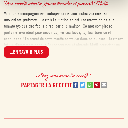
Une recette avec la Sauce tomates et piments Mutti
Voici un accompagnement indispensable pour toutes vos recettes
mexicaines préférées ! Le riz à la mexicaine est une recette de riz à la
tomate typique très facile à réaliser à la maison. Ce met complet et
parfumé sera idéal pour accompagner vos tacos, fajitas, burritos et
enchiladas ! Le secret de cette recette se trouve dans sa cuisson : le riz est
infusé directement dans la Sauce tomates et piments Mutti pour offrir un
riz moelleux et riche en saveurs. Avec le riz à la mexicaine, mettez de la
...EN SAVOIR PLUS
couleur dans vos assiettes pour un repas aussi chaleureux que convivial !
Avez-vous aimé la recette?
PARTAGER LA RECETTE