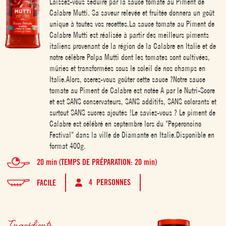
Laissez-vous séduire par la sauce tomate au Piment de
Calabre Mutti. Sa saveur relevée et fruitée donnera un goût
unique à toutes vos recettes.La sauce tomate au Piment de
Calabre Mutti est réalisée à partir des meilleurs piments
italiens provenant de la région de la Calabre en Italie et de
notre célèbre Polpa Mutti dont les tomates sont cultivées,
mûries et transformées sous le soleil de nos champs en
Italie.Alors, oserez-vous goûter cette sauce ?Notre sauce
tomate au Piment de Calabre est notée A par le Nutri-Score
et est SANS conservateurs, SANS additifs, SANS colorants et
surtout SANS sucres ajoutés !Le saviez-vous ? Le piment de
Calabre est célébré en septembre lors du "Peperoncino
Festival" dans la ville de Diamante en Italie.Disponible en
format 400g.
20 min (TEMPS DE PRÉPARATION: 20 min)
4 PERSONNES
FACILE
Ingrédients