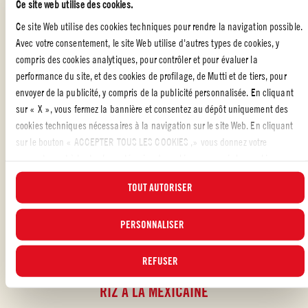
Ce site web utilise des cookies.
Dès que ça commence à bouillir sur les côtés, couvrir, passer à feu
Ce site Web utilise des cookies techniques pour rendre la navigation possible.
doux et compter 11 minutes.
Avec votre consentement, le site Web utilise d'autres types de cookies, y
compris des cookies analytiques, pour contrôler et pour évaluer la
Enfin, couper le feu et laisser couvert quelques minutes de plus.
performance du site, et des cookies de profilage, de Mutti et de tiers, pour
envoyer de la publicité, y compris de la publicité personnalisée. En cliquant
Découvrir le riz, assaisonner et rajouter de la coriandre ou du persil
sur « X », vous fermez la bannière et consentez au dépôt uniquement des
haché. Servir avec quelques tranches de citron vert et d’avocat.
cookies techniques nécessaires à la navigation sur le site Web. En cliquant
sur le bouton « ACCEPTER TOUS LES COOKIES ,» vous donnez votre
Un bon repas en 20 minutes top chrono !
consentement à toutes les catégories de cookies, y compris les cookies
analytiques et de profilage. Vous pouvez à tout moment choisir les cookies
TOUT AUTORISER
auxquels vous souhaitez donner votre consentement et consulter la liste
actualisée des cookies en cliquant sur le bouton « GÉRER ». Pour plus
d'informations, veuillez lire notre
PERSONNALISER
Politique d'utilisation des cookies
.
BATCH COOKING
,
PLATS AVEC DES TOMATES
,
RIZ À LA TOMATE
REFUSER
RIZ À LA MEXICAINE