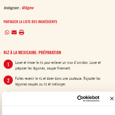
Instagram :
@Jigme
PARTAGER LA LISTE DES INGRÉDIENTS
RIZ À LA MEXICAINE: PRÉPARATION
Laver et rincer le riz pour enlever un max d’amidon. Laver et
préparer les légumes, couper finement.
Faites revenir le riz et dorer dans une sauteuse. Rajouter les
légumes coupés au riz et mélanger.
En parallèle, à l’aide d’un Blender ou d’un mixeur plongeant,
mixer la sauce tomate avec de l’eau tiède et de l’ail.
Rajouter le liquide rouge par-dessus le riz et passez à feu vif.