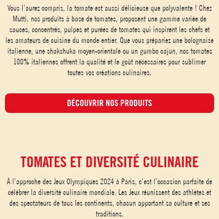
Vous l’aurez compris, la tomate est aussi délicieuse que polyvalente ! Chez
Mutti, nos produits à base de tomates, proposent une gamme variée de
sauces, concentrés, pulpes et purées de tomates qui inspirent les chefs et
les amateurs de cuisine du monde entier. Que vous prépariez une bolognaise
italienne, une shakshuka moyen-orientale ou un gumbo cajun, nos tomates
100% italiennes offrent la qualité et le goût nécessaires pour sublimer
toutes vos créations culinaires.
DÉCOUVRIR NOS PRODUITS
TOMATES ET DIVERSITÉ CULINAIRE
À l’approche des Jeux Olympiques 2024 à Paris, c’est l’occasion parfaite de
célébrer la diversité culinaire mondiale. Les Jeux réunissent des athlètes et
des spectateurs de tous les continents, chacun apportant sa culture et ses
traditions.