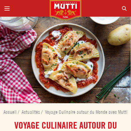
Accueil
/
Actualités
/
Voyage Culinaire autour du Monde avec Mutti
VOYAGE CULINAIRE AUTOUR DU