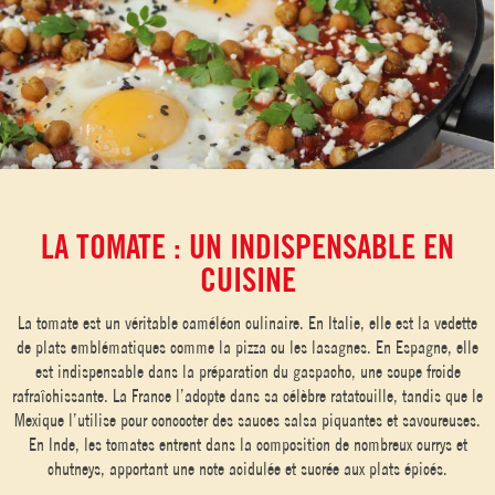
LA TOMATE : UN INDISPENSABLE EN
CUISINE
La tomate est un véritable caméléon culinaire. En Italie, elle est la vedette
de plats emblématiques comme la pizza ou les lasagnes. En Espagne, elle
est indispensable dans la préparation du gaspacho, une soupe froide
rafraîchissante. La France l’adopte dans sa célèbre ratatouille, tandis que le
Mexique l’utilise pour concocter des sauces salsa piquantes et savoureuses.
En Inde, les tomates entrent dans la composition de nombreux currys et
chutneys, apportant une note acidulée et sucrée aux plats épicés.