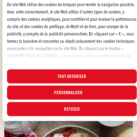
Ce site Web utilise des cookies techniques pour rendre la navigation possible.
Avec votre consentement, le site Web utilise d'autres types de cookies, y
compris des cookies analytiques, pour contrôler et pour évaluer la performance
du site, et des cookies de profilage, de Mutti et de tiers, pour envoyer de la
publicité, y compris de la publicité personnalisée. En cliquant sur « X », vous
fermez la bannière et consentez au dépôt uniquement des cookies techniques
nécessaires à la navigation sur le site Web. En cliquant sur le bouton «
ACCEPTER TOUS LES COOKIES ,» vous donnez votre consentement à toutes
les catégories de cookies, y compris les cookies analytiques et de profilage.
Vous pouvez à tout moment choisir les cookies auxquels vous souhaitez donner
TOUT AUTORISER
votre consentement et consulter la liste actualisée des cookies en cliquant sur
le bouton « GÉRER ». Pour plus d'informations, veuillez lire notre
Politique
d'utilisation des cookies
.
PERSONNALISER
TACOS AUX HARICOTS ROUGES ET NOIRS
REFUSER