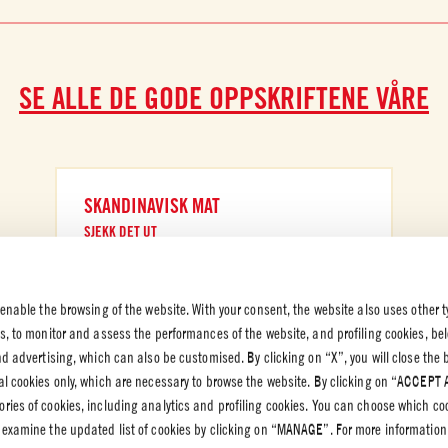
SE ALLE DE GODE OPPSKRIFTENE VÅRE
SKANDINAVISK MAT
SJEKK DET UT
 enable the browsing of the website. With your consent, the website also uses other t
es, to monitor and assess the performances of the website, and profiling cookies, be
end advertising, which can also be customised. By clicking on “X”, you will close the
K OG
al cookies only, which are necessary to browse the website. By clicking on “ACCEPT 
VERN
ries of cookies, including analytics and profiling cookies. You can choose which co
rnpolicy
 examine the updated list of cookies by clicking on “MANAGE”. For more information