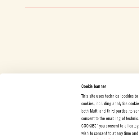
Cookie banner
This site uses technical cookies to
cookies, including analytics cooki
both Mutti and third parties, to s
KUNDESERVICE
BEDRIFT
JURIDIS
consent to the enabling of technic
PERSON
COOKIES” you consent to all catego
Kontakt oss
Sertifiseringer
Personve
wish to consent to at any time and
Etiske retningslinjer