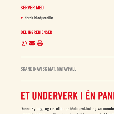
SERVER MED
fersk bladpersille
DEL INGREDIENSER
SKANDINAVISK MAT
,
MATAVFALL
ET UNDERVERK I ÉN PA
Denne
kylling- og risretten
er både praktisk og
varmend