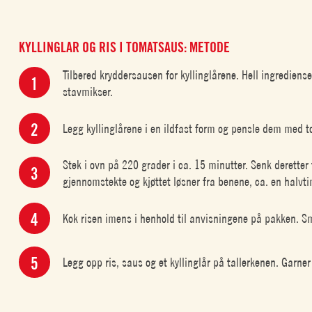
KYLLINGLAR OG RIS I TOMATSAUS: METODE
Tilbered kryddersausen for kyllinglårene. Hell ingrediens
stavmikser.
Legg kyllinglårene i en ildfast form og pensle dem med 
Stek i ovn på 220 grader i ca. 15 minutter. Senk deretter 
gjennomstekte og kjøttet løsner fra benene, ca. en halvt
Kok risen imens i henhold til anvisningene på pakken. S
Legg opp ris, saus og et kyllinglår på tallerkenen. Garne