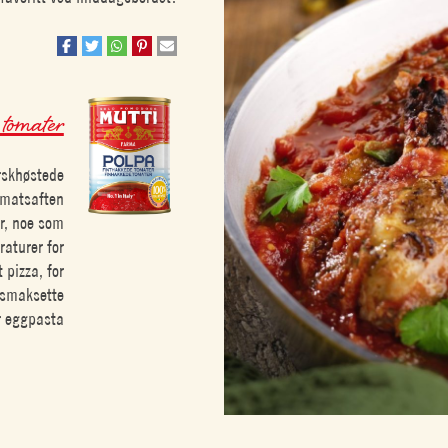
 tomater
erskhøstede
tomatsaften
er, noe som
raturer for
 pizza, for
å smaksette
r eggpasta