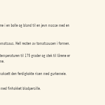
ene i en bolle og bland til en jevn masse med en
tomatsaus. Hell resten av tomatsausen i formen.
temperaturen til 175 grader og stek til lårene er
ime.
maksett den ferdigkokte risen med gurkemeie.
r med finhakket bladpersille.