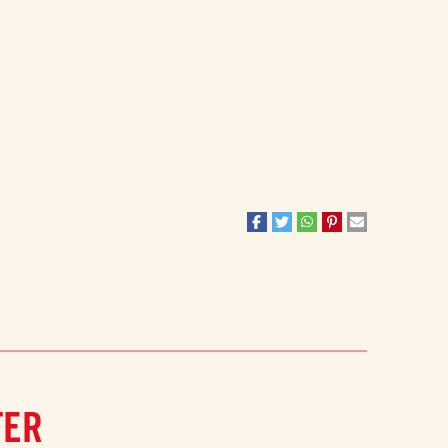
velbalanserte konsistensen
blander seg naturlig med
er
.
eten i tomatene på en utmerket måte. Urtene rører du inn
TER