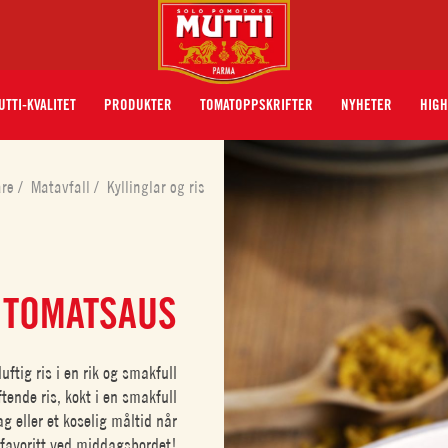
UTTI-KVALITET
PRODUKTER
TOMATOPPSKRIFTER
NYHETER
HIGH
åre
/
Matavfall
/
Kyllinglar og ris
I TOMATSAUS
uftig ris i en rik og smakfull
ende ris, kokt i en smakfull
 eller et koselig måltid når
n favoritt ved middagsbordet!