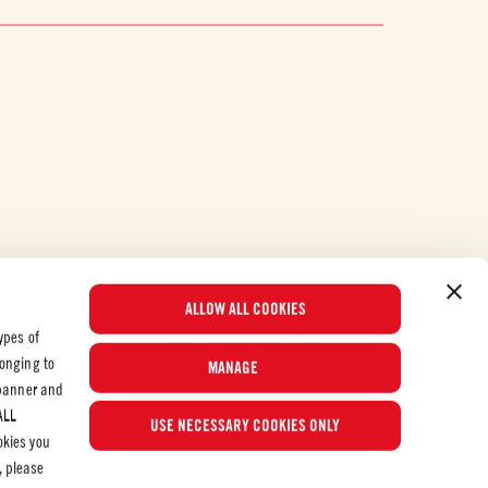
ALLOW ALL COOKIES
ypes of
longing to
MANAGE
 banner and
Populære oppskrifter
ALL
USE NECESSARY COOKIES ONLY
okies you
, please