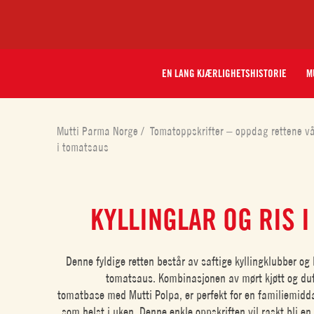
EN LANG KJÆRLIGHETSHISTORIE
M
Mutti Parma Norge
/
Tomatoppskrifter – oppdag rettene v
i tomatsaus
KYLLINGLAR OG RIS 
Denne fyldige retten består av saftige kyllingklubber og l
tomatsaus. Kombinasjonen av mørt kjøtt og duft
tomatbase med Mutti Polpa, er perfekt for en familiemiddag
som helst i uken. Denne enkle oppskriften vil raskt bli e