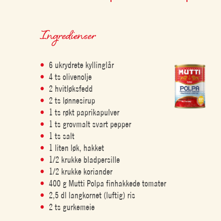
Ingredienser
6 ukrydrete kyllinglår
4 ts olivenolje
2 hvitløksfedd
2 ts lønnesirup
1 ts røkt paprikapulver
1 ts grovmalt svart pepper
1 ts salt
1 liten løk, hakket
1/2 krukke bladpersille
1/2 krukke koriander
400 g Mutti Polpa finhakkede tomater
2,5 dl langkornet (luftig) ris
2 ts gurkemeie