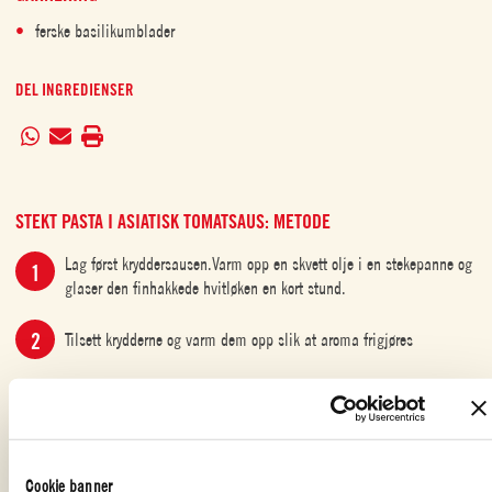
ferske basilikumblader
DEL INGREDIENSER
STEKT PASTA I ASIATISK TOMATSAUS: METODE
Lag først kryddersausen.Varm opp en skvett olje i en stekepanne og
glaser den finhakkede hvitløken en kort stund.
Tilsett krydderne og varm dem opp slik at aroma frigjøres
Hell i Mutti Polpa og la småkoke i 10 minutter.
Stek nå den tiloversblitte pastaen i en stekepanne. Varm opp resten
av sesamoljen i en dyp stekepanne og stek den ferdigkokte
Cookie banner