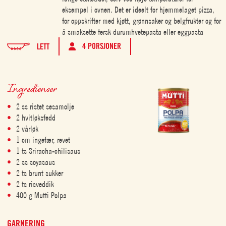
eksempel i ovnen. Det er ideelt for hjemmelaget pizza,
for oppskrifter med kjøtt, grønnsaker og belgfrukter og for
å smaksette fersk durumhvetepasta eller eggpasta
4 PORSJONER
LETT
Ingredienser
2 ss ristet sesamolje
2 hvitløksfedd
2 vårløk
1 cm ingefær, revet
1 ts Sriracha-chilisaus
2 ss soyasaus
2 ts brunt sukker
2 ts risveddik
400 g Mutti Polpa
GARNERING