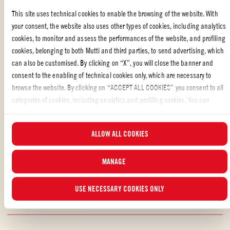
spagettien slik at den blir saftig.
This site uses technical cookies to enable the browsing of the website. With
Legg først opp tomatsaus og så stekt pasta på tallerkenen. Garner
your consent, the website also uses other types of cookies, including analytics
med fersk koriander. Denne retten passer fint sammen med stekt
cookies, to monitor and assess the performances of the website, and profiling
kylling eller tofu og stekte grønnsaker, så som pak choi.
cookies, belonging to both Mutti and third parties, to send advertising, which
can also be customised. By clicking on “X”, you will close the banner and
consent to the enabling of technical cookies only, which are necessary to
browse the website. By clicking on “ACCEPT ALL COOKIES” you consent to all
SPESIELL ANLEDNING
,
SKANDINAVISK MAT
,
MATAVFALL
,
SPANSK
categories of cookies, including analytics and profiling cookies. You can
MAT
,
PARTY
,
FAMILIE
,
ITALIENSK MAT
,
PASTA
choose which cookies you wish to consent to at any time and examine the
updated list of cookies by clicking on “MANAGE”. For more information, please
Likte du oppskriften?
ALLOW ALL COOKIES
read our
Cookie Policy
.
VURDER OG DEL MED VENNENE DINE
MANAGE
USE NECESSARY COOKIES ONLY