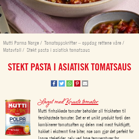
Mutti Parma Norge
/
Tomatoppskrifter – oppdag rettene våre
/
Matavfall
/
Stekt pasta i asiatisk tomatsaus
STEKT PASTA I ASIATISK TOMATSAUS
Laget med
Knuste tomater
Mutti finhakkede tomater beholder all friskheten til
ferskhøstede tomater. Det er et unikt produkt fordi den
kombinerer tomatsaften og delen med mest fruktkjøtt,
hakket i ekstremt fine biter, noe som gjør det perfekt for
lange steketider, selv ved høye temperaturer for