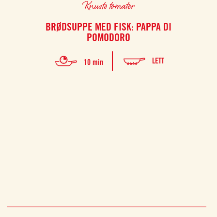
Knuste tomater
BRØDSUPPE MED FISK: PAPPA DI
V
POMODORO
LETT
10 min