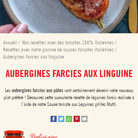
Accueil
/
Nos recettes avec des tomates 100% italiennes
/
Recettes avec notre gamme de sauces tomates italiennes
/
Aubergines farcies aux linguine
AUBERGINES FARCIES AUX LINGUINE
Les
aubergines farcies aux pâtes
vont certainement devenir votre nouveau
plat préféré ! Découvrez cette succulente recette de légumes farcis réalisée à
l’aide de notre Sauce tomate aux Légumes grillés Mutti.
Réalisé avec