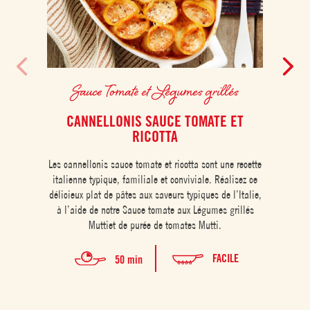
Sauce Tomate et Légumes grillés
CANNELLONIS SAUCE TOMATE ET
C
RICOTTA
La coc
Les cannellonis sauce tomate et ricotta sont une recette
un
italienne typique, familiale et conviviale. Réalisez ce
coule
délicieux plat de pâtes aux saveurs typiques de l’Italie,
ch
à l’aide de notre Sauce tomate aux Légumes grillés
Muttiet de purée de tomates Mutti.
FACILE
50 min