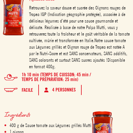
Retrouvez la saveur douce et sucrée des Oignons rouges de
Tropea IGP (Indication géographie protégée), associée à de
délicieux légumes d’été pour une sauce gourmande et
délicate. Réalisée à base de notre Polpa Mutti, vous y
retrouverez toute la fraîcheur et le goût véritable de la tomate
cultivée, mûrie et transformée en Italie.Notre sauce tomate
aux Légumes grillés et Oignon rouge de Tropea est notée A
par le Nutri-Score et est SANS conservateurs, SANS additifs,
SANS colorants et surtout SANS sucres ajoutés !Disponible
en format 400g.
1h 10 min (TEMPS DE CUISSON: 45 min /
TEMPS DE PRÉPARATION: 25 min)
4 PERSONNES
FACILE
Ingrédients
400 g de Sauce tomate aux Légumes grillés Mutti
1 oignon