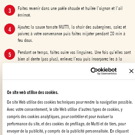
Faites revenir dans une poêle chaude et huilée l’oignon et l’ail
émincé.
Ajoutez la sauce tomate MUTTI, la chair des aubergines, salez et
poivrez à votre convenance puis faites mijoter pendant 20 min à
feu doux.
Pendant ce temps, faites cuire vos linguines. Une fois qu’elles sont
bien al dente (pas plus), enlevez l’eau puis incorporez les à la
préparation.
Sortez vos aubergines du four, ajoutez les linguines, parsemez de
parmesan et faites-les gratiner au four 5 min.
Ce site web utilise des cookies.
Ajoutez quelques feuilles de basilic et c'est prêt !
Ce site Web utilise des cookies techniques pour rendre la navigation possible.
Avec votre consentement, le site Web utilise d'autres types de cookies, y
compris des cookies analytiques, pour contrôler et pour évaluer la
performance du site, et des cookies de profilage, de Mutti et de tiers, pour
RECETTES D'AUTOMNE À LA TOMATE
,
RECETTES AVEC NOTRE
envoyer de la publicité, y compris de la publicité personnalisée. En cliquant