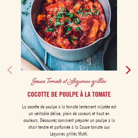
Sauce Tomate et Légumes grillés
COCOTTE DE POULPE À LA TOMATE
La cocotte de poulpe à la tomate lentement mijotée est
Revisi
un véritable délice, plein de saveurs et haut en
piz
couleurs. Découvrez comment préparer un poulpe à la
délici
chair tendre et parfumée à la Sauce tomate aux
rece
Légumes grillés Mutti.
partag