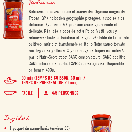
Réalisé avec
Retrouvez la saveur douce et sucrée des Oignons rouges de
Tropea IGP (Indication géographie protégée), associée à de
délicieux légumes d’été pour une sauce gourmande et
délicate. Réalisée à base de notre Polpa Mutti, vous y
retrouverez toute la fraîcheur et le goût véritable de la tomate
cultivée, mûrie et transformée en Italie.Notre sauce tomate
aux Légumes grillés et Oignon rouge de Tropea est notée A
par le Nutri-Score et est SANS conservateurs, SANS additifs,
SANS colorants et surtout SANS sucres ajoutés !Disponible
en format 400g.
50 min (TEMPS DE CUISSON: 30 min /
TEMPS DE PRÉPARATION: 20 min)
4/5 PERSONNES
FACILE
Ingrédients
1 paquet de cannellonis (environ 22)