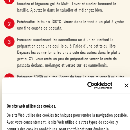
tomates et légumes grillés Mutti. Lavez et ciselez finement le
basilic. Ajoutez le dans le saladier et mélangez bien.
Préchauffez le four à 180°C. Versez dans le fond d’un plat à gratin
une fine couche de passata.
Farcissez maintenant les cannellonis un à un en mettant la
préparation dans une douille ou à l’aide d’une petite cuillère.
Déposez les cannellonis les uns à côté des autres dans le plat à
gratin. S’il vous reste un peu de préparation versez le reste de
passata dedans, mélangez et versez sur les cannellonis.
Enfournez 30/35 minutes. Sortez du four, laissez reposer 5 minutes.
Poivrez, parsemez de pecorino, de roquette et servez
immédiatement.
ASTUCE :
Ce site web utilise des cookies.
Ce site Web utilise des cookies techniques pour rendre la navigation possible.
Si vous n’avez pas de poche à douille, utilisez un sac congélation. Versez
Avec votre consentement, le site Web utilise d'autres types de cookies, y
la préparation dans le sac, fermez le haut avec un élastique et coupez un
compris des cookies analytiques, pour contrôler et pour évaluer la
des côtés du bas.