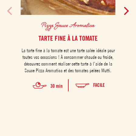
Pizza Sauce Aromatica
TARTE FINE À LA TOMATE
La tarte fine à la tomate est une tarte salée idéale pour
Les ch
toutes vos occasions ! À consommer chaude ou froide,
à la 
découvrez comment réaliser cette tarte à l’aide de la
Sauce Pizza Aromatica et des tomates pelées Mutti.
champi
FACILE
30 min