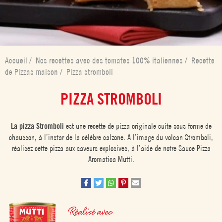
Accueil
/
Nos recettes avec des tomates 100% italiennes
/
Recette
de Pizzas maison
/
Pizza stromboli
PIZZA STROMBOLI
La pizza Stromboli
est une recette de pizza originale cuite sous forme de
chausson, à l’instar de la célèbre calzone. A l’image du volcan Stromboli,
réalisez cette pizza aux saveurs explosives, à l’aide de notre Sauce Pizza
Aromatica Mutti.
Réalisé avec