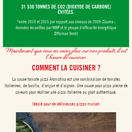
31 530 TONNES DE CO2 (DIOXYDE DE CARBONE)
ÉVITÉES.
*entre 2010 et 2015 par rapport aux niveaux de 2009 (Source :
données recueillies par WWF et le groupe d’efficacité énergétique
Officinae Verdi)
Maintenant que vous en savez plus sur nos produits, il est
l’heure de cuisiner.
COMMENT LA CUISINER ?
La sauce tomate pizza Aromatica est une combinaison de tomates
italiennes, de basilic, d’origan et d’oignon. Une sauce pour pizza pleine de
saveurs pour réaliser une pizza italienne au goût authentique.
Idéale pour de délicieuses pizzas maison