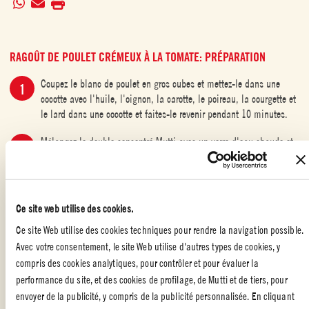
RAGOÛT DE POULET CRÉMEUX À LA TOMATE: PRÉPARATION
Coupez le blanc de poulet en gros cubes et mettez-le dans une
cocotte avec l'huile, l'oignon, la carotte, le poireau, la courgette et
le lard dans une cocotte et faites-le revenir pendant 10 minutes.
Mélangez le double concentré Mutti avec un verre d'eau chaude et
ajoutez le mélange au poulet. Faire cuire pendant 20 autres
minutes puis ajouter la Polpa Datterini avec la crème, la sauge, le
romarin, le sel et le poivre.
Ce site web utilise des cookies.
Laissez mijoter pendant 10 minutes et servez avec du riz cuit.
Ce site Web utilise des cookies techniques pour rendre la navigation possible.
Avec votre consentement, le site Web utilise d'autres types de cookies, y
compris des cookies analytiques, pour contrôler et pour évaluer la
performance du site, et des cookies de profilage, de Mutti et de tiers, pour
BATCH COOKING
,
RECETTES D'HIVER À LA TOMATE
,
PLATS AVEC
envoyer de la publicité, y compris de la publicité personnalisée. En cliquant
DES TOMATES
,
VIANDES À LA TOMATE