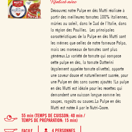
Réalisé avec
Découvrez notre Pulpe en dés Mutti réalisée à
partir des meilleures tomates 100% italiennes,
mûries au soleil, dans le Sud de l’Italie, dans
la région des Pouilles. Les principales
caractéristiques de la Pulpe en dés Mutti sont
les mêmes que celles de notre fameuse Polpa,
mais ses morceaux de tomates sont plus
généreux.La variété de tomate qui compose
cette pulpe en dés, la tomate Datterini
(également appelée tomate olivette), apporte
une saveur douce et naturellement sucrée, pour
une Pulpe en dés sans sucres ajoutés !La pulpe
en dés Mutti est idéale pour les recettes qui
demandent une cuisson longue comme les
soupes, ragoûts ou sauces.La Pulpe en dés
Mutti est notée A par le Nutri-Score.
55 min (TEMPS DE CUISSON: 40 min /
TEMPS DE PRÉPARATION: 15 min)
4 PERSONNES
FACILE