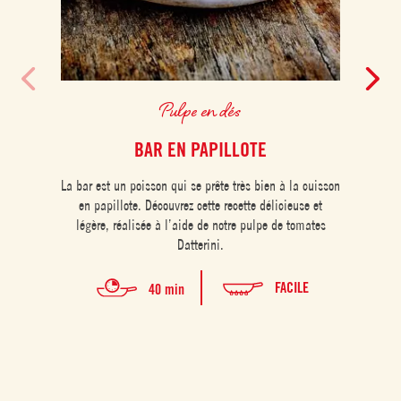
Pulpe en dés
BAR EN PAPILLOTE
BOU
La bar est un poisson qui se prête très bien à la cuisson
en papillote. Découvrez cette recette délicieuse et
Les b
légère, réalisée à l’aide de notre pulpe de tomates
plat i
Datterini.
autour
Lomb
d’un
FACILE
40 min