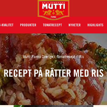
I-KVALITET
PRODUKTER
TOMATRECEPT
NYHETER
HIGHLIGHTS
Mutti Parma Sverige
/
Tomatrecept
/
Ris
RECEPT PÅ RÄTTER MED RIS