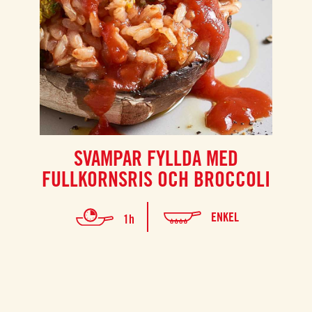
SVAMPAR FYLLDA MED
FULLKORNSRIS OCH BROCCOLI
ENKEL
1h