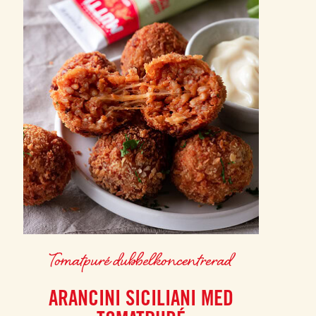
Tomatpuré dubbelkoncentrerad
ARANCINI SICILIANI MED