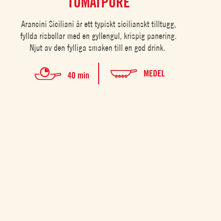
TOMATPURÉ
Arancini Siciliani är ett typiskt sicilianskt tilltugg,
fyllda risbollar med en gyllengul, krispig panering.
Njut av den fylliga smaken till en god drink.
MEDEL
40 min