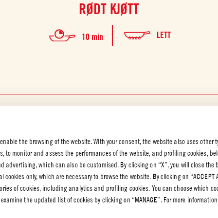
RØDT KJØTT
LETT
10 min
1
2
3
4
 enable the browsing of the website. With your consent, the website also uses other t
es, to monitor and assess the performances of the website, and profiling cookies, be
end advertising, which can also be customised. By clicking on “X”, you will close the
K OG
al cookies only, which are necessary to browse the website. By clicking on “ACCEPT 
VERN
ries of cookies, including analytics and profiling cookies. You can choose which co
rnpolicy
 examine the updated list of cookies by clicking on “MANAGE”. For more information
olicy – Cookie