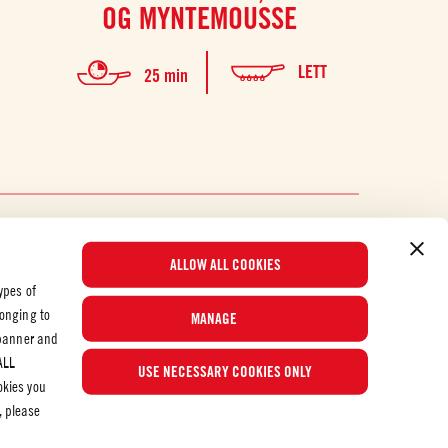
OG MYNTEMOUSSE
LETT
25 min
ALLOW ALL COOKIES
ypes of
longing to
MANAGE
 banner and
Populære oppskrifter
ALL
USE NECESSARY COOKIES ONLY
okies you
, please
© 2026 Mutti S.p.A. Industria Conserve Alimentari