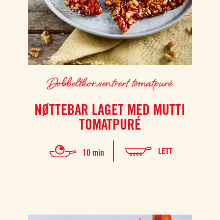
Dobbeltkonsentrert tomatpuré
NØTTEBAR LAGET MED MUTTI
TOMATPURÉ
LETT
10 min