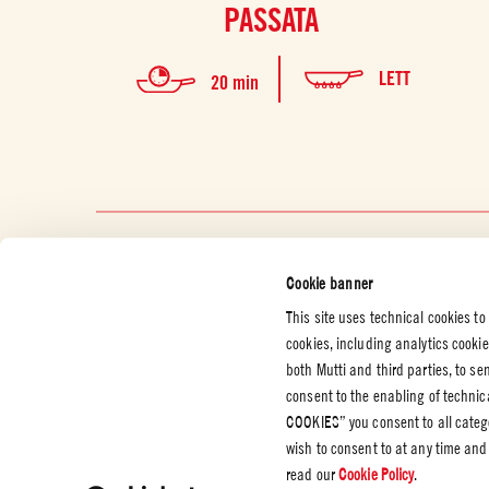
PASSATA
LETT
20 min
Cookie banner
This site uses technical cookies to
cookies, including analytics cooki
both Mutti and third parties, to s
KUNDESERVICE
BEDRIFT
JURIDIS
consent to the enabling of technic
PERSON
COOKIES” you consent to all catego
Kontakt oss
Sertifiseringer
Personve
wish to consent to at any time and
Etiske retningslinjer
Cookie P
read our
Cookie Policy
.
Whistleblowing
Settings