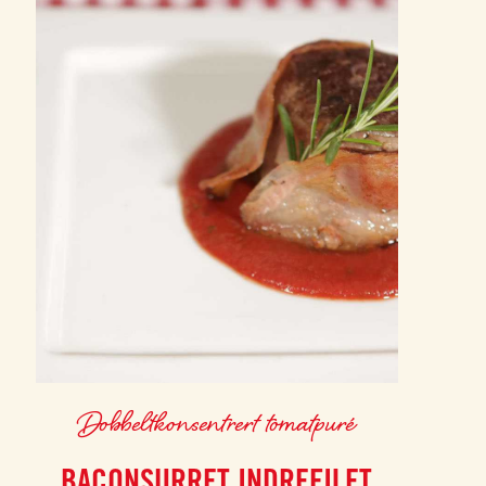
Dobbeltkonsentrert tomatpuré
BACONSURRET INDREFILET