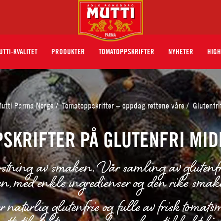
UTTI-KVALITET
PRODUKTER
TOMATOPPSKRIFTER
NYHETER
HIGH
utti Parma Norge
/
Tomatoppskrifter – oppdag rettene våre
/
Glutenfri
SKRIFTER PÅ GLUTENFRI MI
kostning av smaken. Vår samling av glutenfri
uten, med enkle ingredienser og den rike sma
 naturlig glutenfrie og fulle av frisk tomatsm