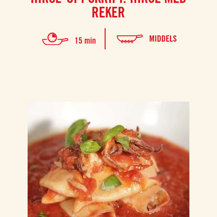
REKER
MIDDELS
15 min