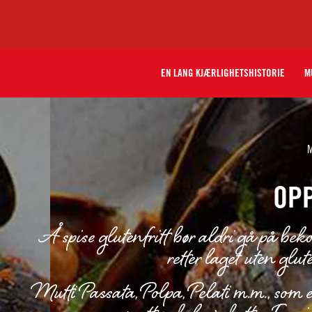
EN LANG KJÆRLIGHETSHISTORIE
M
M
OPP
Å spise glutenfritt bør aldri gå på be
retter laget uten gl
Mutti Passata, Polpa, Pelati m.m., som er