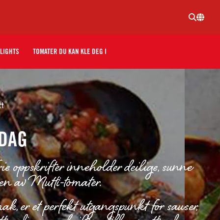
LIGHTS
TOMATER DU KAN KLE DEG I
tt
DDAG
e oppskrifter inneholder deilige, sunne
ken av Mutti-tomater.
ak, er et perfekt utgangspunkt for sauser,