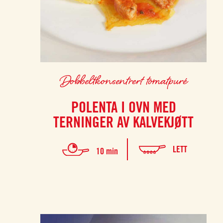
Dobbeltkonsentrert tomatpuré
POLENTA I OVN MED
TERNINGER AV KALVEKJØTT
LETT
10 min