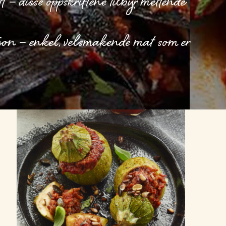
tt – disse oppskriftene tilbyr mettende
sjon – enkel, velsmakende mat som er