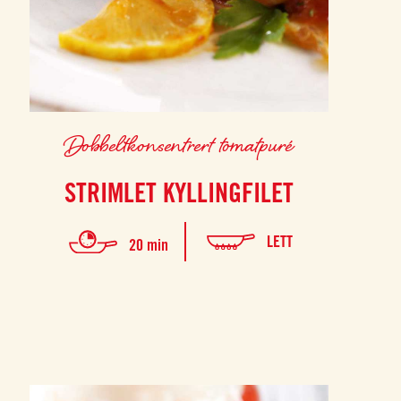
Dobbeltkonsentrert tomatpuré
STRIMLET KYLLINGFILET
LETT
20 min