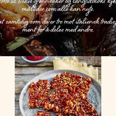
sotto til stekte grønnsaker og langtidskokt kjø
måltider som alle kan nyte.
 samtidig som du er tro mot italiensk tradi
ment for å deles med andre.