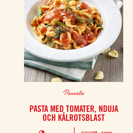
Passata
PASTA MED TOMATER, NDUJA
OCH KÅLROTSBLAST