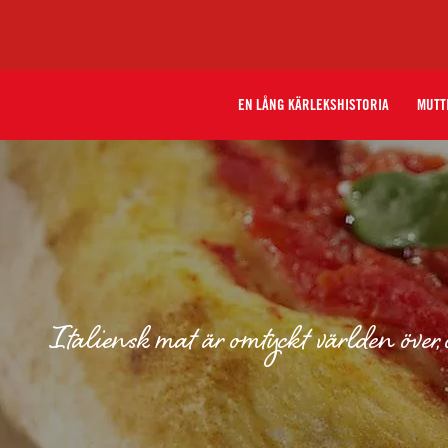
EN LÅNG KÄRLEKSHISTORIA
MUTT
Italiensk mat är omtyckt världen över, 