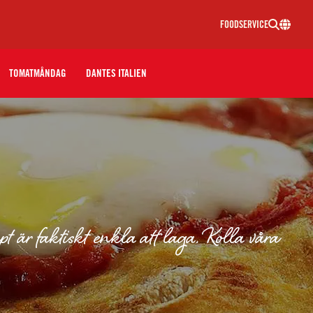
FOODSERVICE
TOMATMÅNDAG
DANTES ITALIEN
t är faktiskt enkla att laga. Kolla våra