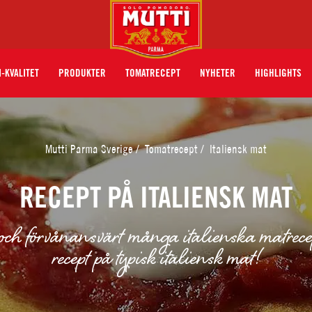
I-KVALITET
PRODUKTER
TOMATRECEPT
NYHETER
HIGHLIGHTS
Mutti Parma Sverige
/
Tomatrecept
/
Italiensk mat
RECEPT PÅ ITALIENSK MAT
och förvånansvärt många italienska matrecep
recept på typisk italiensk mat!