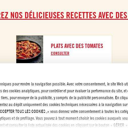
EZ NOS DÉLICIEUSES RECETTES AVEC DES
PLATS AVEC DES TOMATES
CONSULTER
chniques pour rendre la navigation possible. Avec votre consentement, le site Web uti
s des cookies analytiques, pour contrôler et pour évaluer la performance du site, et
NS LÉGALES
e tiers, pour envoyer de la publicité, y compris de la publicité personnalisée. En cliq
TIQUE DE
NTIALITÉ
sentez au dépôt uniquement des cookies techniques nécessaires à la navigation sur 
 ACCEPTER TOUS LES COOKIES ,» vous donnez votre consentement à toutes les catég
 de
ialité
lytiques et de profilage. Vous pouvez à tout moment choisir les cookies auxquels vou
t et consulter la liste actualisée des cookies en cliquant sur le bouton « GÉRER »