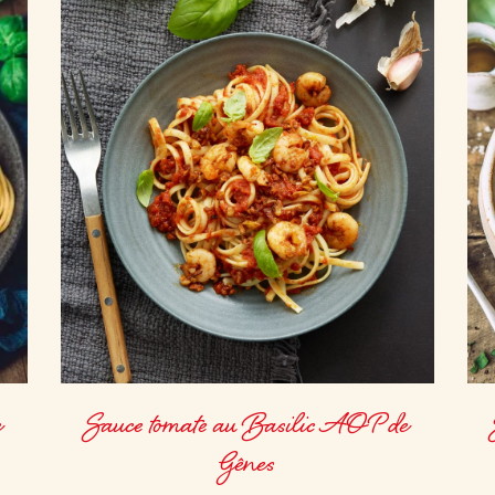
e
Sauce tomate au Basilic AOP de
Gênes