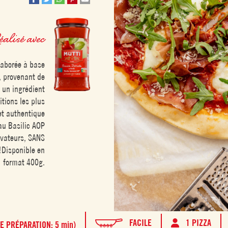
éalisé avec
laborée à base
, provenant de
t un ingrédient
itions les plus
et authentique
au Basilic AOP
rvateurs, SANS
!Disponible en
format 400g.
FACILE
1 PIZZA
E PRÉPARATION: 5 min)