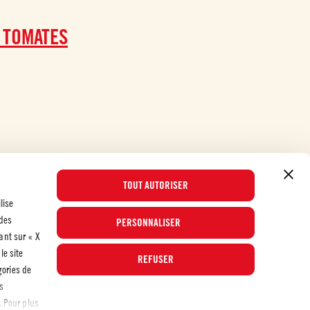
 TOMATES
TOUT AUTORISER
lise
 des
PERSONNALISER
Nos meilleures recettes avec des tomates
uant sur « X
le site
REFUSER
ories de
© 2026 Mutti S.p.A. Industria Conserve Alimentari
s
. Pour plus