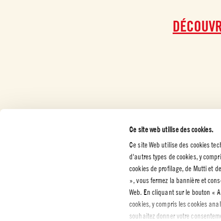
DÉCOUVR
Ce site web utilise des cookies.
Ce site Web utilise des cookies te
d'autres types de cookies, y compri
SERVICES CLIENT
ENTREPRISE
MENTIO
cookies de profilage, de Mutti et d
ET POLI
CONFIDE
Nous contacter
Presse
», vous fermez la bannière et con
Attestations
Web. En cliquant sur le bouton «
Politique
confident
cookies, y compris les cookies ana
Code d'éthique
Cookies
souhaitez donner votre consentemen
Durabilité