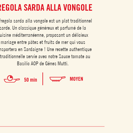
REGOLA SARDA ALLA VONGOLE
FAJIT
POIV
fregola sarda alla vongole est un plat traditionnel
sarde. Un classique généreux et parfumé de la
Les fajitas de p
uisine méditerranéenne, proposant un délicieux
cuisine text-
mariage entre pâtes et fruits de mer qui vous
convivial qui 
nsportera en Sardaigne ! Une recette authentique
Voyagez au 
 traditionnelle servie avec notre Sauce tomate au
revisitant ce cl
Basilic AOP de Gênes Mutti.
au Ba
MOYEN
50 min