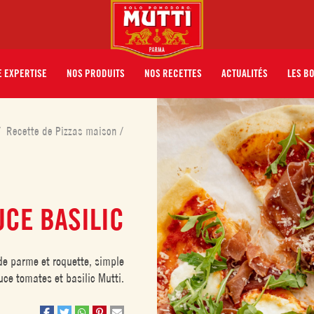
 EXPERTISE
NOS PRODUITS
NOS RECETTES
ACTUALITÉS
LES B
/
Recette de Pizzas maison
/
UCE BASILIC
de parme et roquette, simple
auce tomates et basilic Mutti.