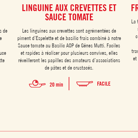
LINGUINE AUX CREVETTES ET
F
SAUCE TOMATE
La 
s de
Les linguines aux crevettes sont agrémentées de
c
e
piment d’Espelette et de basilic frais combiné à notre
Sauce tomate au Basilic AOP de Gênes Mutti. Faciles
tra
uce
et rapides à réaliser pour plusieurs convives, elles
et
tte
réveilleront les papilles des amateurs d’associations
de pâtes et de crustacés.
FACILE
20 min