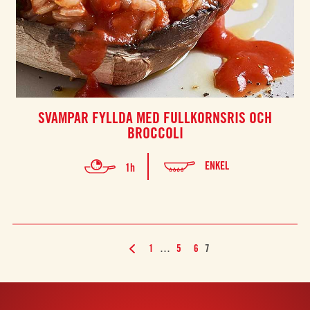
SVAMPAR FYLLDA MED FULLKORNSRIS OCH
BROCCOLI
ENKEL
1h
1
…
5
6
7