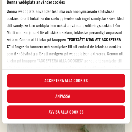
Denna webbplats använder cookies
Denna webbplats använder tekniska och anonymiserade statistiska
cookies för att förbättra din surfupplevelse och inget samtycke krävs. Med
ditt samtycke kan webbplatsen också använda profileringscookies från
Mutti och tredje part för att skicka reklam, inklusive personligt anpassad
reklam. Genom att klicka på knappen
”FORTSÄTT UTAN ATT ACCEPTERA
X”
stänger du bannern och samtycker till att endast de tekniska cookies
som är nödvändiga för att navigera på webbplatsen aktiveras. Genom att
klicka på knappen
"ACCEPTERA ALLA COOKIES"
ger du ditt samtycke till
alla kategorier av cookies, inklusive analytiska och profilerande cookies.
Om du klickar på knappen
"AVVISA ALLA COOKIES
" aktiveras endast
ACCEPTERA ALLA COOKIES
tekniska cookies och anonymiserade statistiska cookies.
I denna banner kan du välja eller välja bort de kategorier av cookies som
du vill acceptera med hjälp av de specifika bockarna och klicka på
ANPASSA
knappen
"ACCEPTERA VALD
A". Du kan när som helst välja vilka cookies
du vill ge samtycke till och se den uppdaterade listan över cookies via
AVVISA ALLA COOKIES
knappen Cookie
. För mer information, läs vår
Cookie Policy.