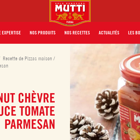
 EXPERTISE
NOS PRODUITS
NOS RECETTES
ACTUALITÉS
LES B
/
Recette de Pizzas maison
/
mesan
NUT CHÈVRE
AUCE TOMATE
PARMESAN