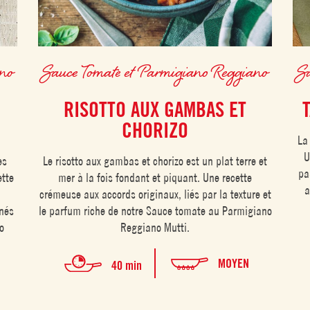
ano
Sauce Tomate et Parmigiano Reggiano
Sa
RISOTTO AUX GAMBAS ET
CHORIZO
La 
U
es
Le risotto aux gambas et chorizo est un plat terre et
pa
ette
mer à la fois fondant et piquant. Une recette
a
crémeuse aux accords originaux, liés par la texture et
gnés
le parfum riche de notre Sauce tomate au Parmigiano
o
Reggiano Mutti.
MOYEN
40 min