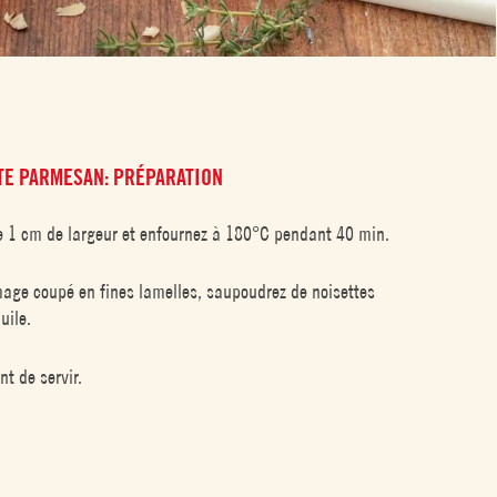
TE PARMESAN: PRÉPARATION
de 1 cm de largeur et enfournez à 180°C pendant 40 min.
age coupé en fines lamelles, saupoudrez de noisettes
uile.
t de servir.