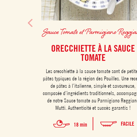
Sauce Tomate et Parmigiano Reggi
ORECCHIETTE À LA SAUCE
TOMATE
Les orecchiette à la sauce tomate sont de petit
pâtes typiques de la région des Pouilles. Une rec
de pâtes à l’italienne, simple et savoureuse,
composée d’ingrédients traditionnels, accompa
de notre Sauce tomate au Parmigiano Reggian
Mutti. Authenticité et succès garantis !
FACILE
18 min