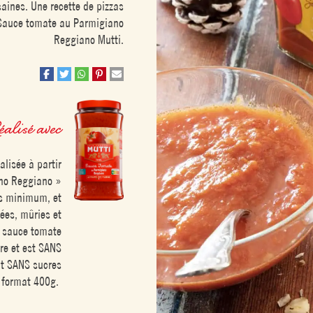
aines. Une recette de pizzas
e Sauce tomate au Parmigiano
Reggiano Mutti.
éalisé avec
lisée à partir
ano Reggiano »
is minimum, et
vées, mûries et
e sauce tomate
re et est SANS
ut SANS sucres
n format 400g.