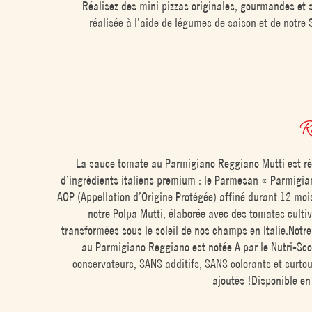
Réalisez des mini pizzas originales, gourmandes et s
réalisée à l’aide de légumes de saison et de notr
R
La sauce tomate au Parmigiano Reggiano Mutti est réa
d’ingrédients italiens premium : le Parmesan « Parmigi
AOP (Appellation d’Origine Protégée) affiné durant 12 mo
notre Polpa Mutti, élaborée avec des tomates culti
transformées sous le soleil de nos champs en Italie.Notr
au Parmigiano Reggiano est notée A par le Nutri-Sco
conservateurs, SANS additifs, SANS colorants et surto
ajoutés !Disponible e