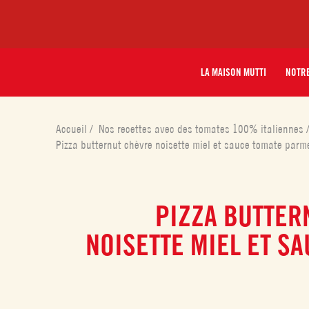
LA MAISON MUTTI
NOTRE
Accueil
/
Nos recettes avec des tomates 100% italiennes
Pizza butternut chèvre noisette miel et sauce tomate par
PIZZA BUTTER
NOISETTE MIEL ET S