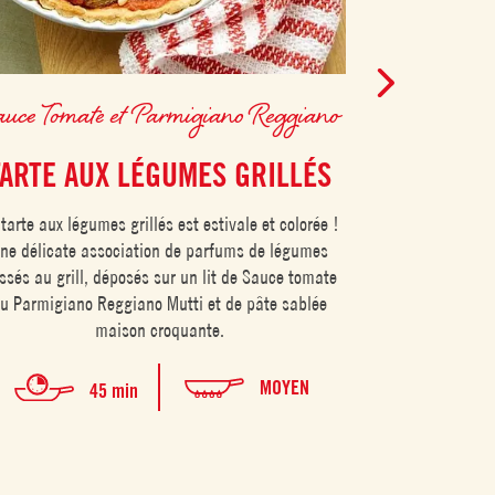
uce Tomate et Parmigiano Reggiano
Sauce Toma
TARTE AUX LÉGUMES GRILLÉS
TOASTS D
LA
tarte aux légumes grillés est estivale et colorée !
ne délicate association de parfums de légumes
Les toasts de h
ssés au grill, déposés sur un lit de Sauce tomate
une très bonne 
u Parmigiano Reggiano Mutti et de pâte sablée
réaliser. Une re
maison croquante.
croquant du toa
blancs mijotés
MOYEN
45 min