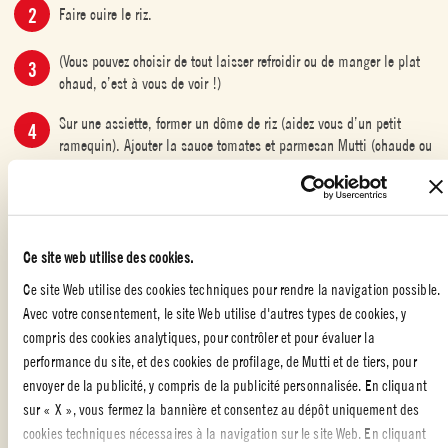
Faire cuire le riz.
(Vous pouvez choisir de tout laisser refroidir ou de manger le plat
chaud, c’est à vous de voir !)
Sur une assiette, former un dôme de riz (aidez vous d’un petit
ramequin). Ajouter la sauce tomates et parmesan Mutti (chaude ou
froide selon vos goûts). Puis mettez vos légumes au-dessus.
Bon appétit ! 🇮🇹
Ce site web utilise des cookies.
Ce site Web utilise des cookies techniques pour rendre la navigation possible.
Avec votre consentement, le site Web utilise d'autres types de cookies, y
RECETTES AVEC DES TOMATES CERISES
,
RECETTES D'ÉTÉ À LA
compris des cookies analytiques, pour contrôler et pour évaluer la
TOMATE
,
PLATS AVEC DES TOMATES
,
RECETTES VÉGÉTARIENNES À
LA TOMATE
performance du site, et des cookies de profilage, de Mutti et de tiers, pour
envoyer de la publicité, y compris de la publicité personnalisée. En cliquant
sur « X », vous fermez la bannière et consentez au dépôt uniquement des
cookies techniques nécessaires à la navigation sur le site Web. En cliquant