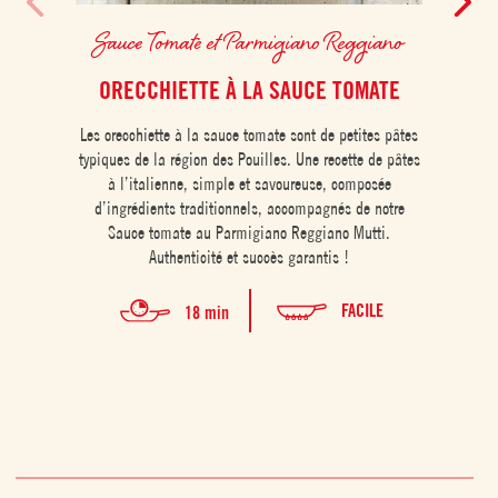
Sauce Tomate et Parmigiano Reggiano
Sa
ORECCHIETTE À LA SAUCE TOMATE
R
Les orecchiette à la sauce tomate sont de petites pâtes
Le ris
typiques de la région des Pouilles. Une recette de pâtes
à la 
à l’italienne, simple et savoureuse, composée
accord
d’ingrédients traditionnels, accompagnés de notre
de no
Sauce tomate au Parmigiano Reggiano Mutti.
Authenticité et succès garantis !
FACILE
18 min