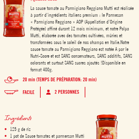
La sauce tomate au Parmigiano Reggiano Mutti est réalisée
à partir d’ingrédients italiens premium : le Parmesan
« Parmigiano Reggiano » AOP (Appellation d’Origine
Protégée) affiné durant 12 mois minimum, et notre Polpa
Mutti, élaborée avec des tomates cultivées, mûries et
transformées sous le soleil de nos champs en Italie.Notre
sauce tomate au Parmigiano Reggiano est notée A par le
Nutri-Score et est SANS conservateurs, SANS additifs, SANS
colorants et surtout SANS sucres ajoutés !Disponible en
format 400g.
20 min (TEMPS DE PRÉPARATION: 20 min)
2 PERSONNES
FACILE
Ingrédients
125 g de riz
1 pot de Sauce tomates et parmersan Mutti