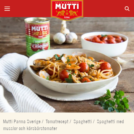
Mutti Parma Sverige
/
Tomatrecept
/
Spaghetti
/
Spaghetti med
musslor och körsbärstomater