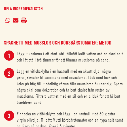
DELA INGREDIENSLISTAN
SPAGHETTI MED MUSSLOR OCH KÖRSBÄRSTOMATER: METOD
Lägg musslorna i ett stort kärl, tillsätt kallt vatten och en sked salt
och låt stå i två timmar för att tömma musslorna på sand.
Lägg en vitlöksklyfta i en kastrull med en skvätt olja, några
persiljekvistar tillsammans med musslorna. Täck med lock och
koka på hög till medelhög värme tills musslorna öppnar sig. Spara
några skal som dekoration och ta bort skalet från resten av
musslorna. Filtrera vattnet med en sil och en silduk för att få bort
överbliven sand.
Finhacka en vitlöksklyfta och lägg i en kastrull med 30 g extra
virgin olivolja. Tillsätt Mutti körsbärstomater och en nypa salt samt
chili om så önskas. Koka i 5 minuter.