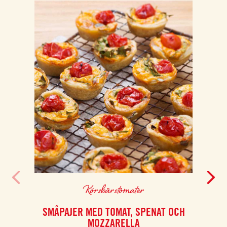
Körsbärstomater
SMÅPAJER MED TOMAT, SPENAT OCH
MOZZARELLA