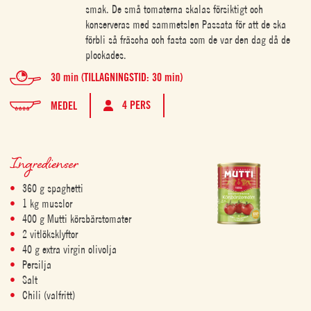
smak. De små tomaterna skalas försiktigt och
konserveras med sammetslen Passata för att de ska
förbli så fräscha och fasta som de var den dag då de
plockades.
30 min (TILLAGNINGSTID: 30 min)
4 PERS
MEDEL
Ingredienser
360 g spaghetti
1 kg musslor
400 g Mutti körsbärstomater
2 vitlöksklyftor
40 g extra virgin olivolja
Persilja
Salt
Chili (valfritt)