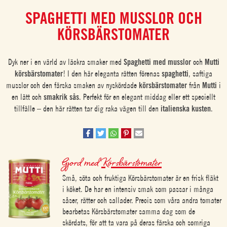
SPAGHETTI MED MUSSLOR OCH
KÖRSBÄRSTOMATER
Dyk ner i en värld av läckra smaker med
Spaghetti med musslor
och
Mutti
körsbärstomater
! I den här eleganta rätten förenas
spaghetti
, saftiga
musslor och den färska smaken av nyskördade
körsbärstomater
från
Mutti
i
en lätt och
smakrik sås
. Perfekt för en elegant middag eller ett speciellt
tillfälle – den här rätten tar dig raka vägen till den
italienska kusten
.
Gjord med
Körsbärstomater
Små, söta och fruktiga Körsbärstomater är en frisk fläkt
i köket. De har en intensiv smak som passar i många
såser, rätter och sallader. Precis som våra andra tomater
bearbetas Körsbärstomater samma dag som de
skördats, för att ta vara på deras färska och somriga