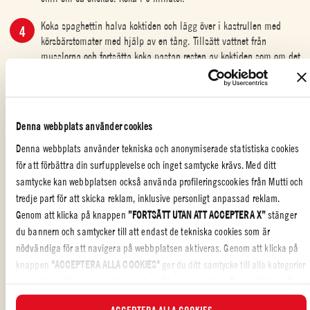
Koka spaghettin halva koktiden och lägg över i kastrullen med
körsbärstomater med hjälp av en tång. Tillsätt vattnet från
musslorna och fortsätta koka pastan resten av koktiden som om det
var en risotto. Späd med pastavatten allt eftersom.
När pastan är al dente och såsen har blivit krämig, tillsätt
musslorna, hackad persilja och servera med en skvätt olja. Servera
Denna webbplats använder cookies
varmt!
Denna webbplats använder tekniska och anonymiserade statistiska cookies
för att förbättra din surfupplevelse och inget samtycke krävs. Med ditt
samtycke kan webbplatsen också använda profileringscookies från Mutti och
tredje part för att skicka reklam, inklusive personligt anpassad reklam.
SPECIELLA TILLFÄLLEN
,
SPAGHETTI
,
PASTA
Genom att klicka på knappen
”FORTSÄTT UTAN ATT ACCEPTERA X”
stänger
du bannern och samtycker till att endast de tekniska cookies som är
nödvändiga för att navigera på webbplatsen aktiveras. Genom att klicka på
knappen
"ACCEPTERA ALLA COOKIES"
ger du ditt samtycke till alla kategorier
Upptäck en
pastarätt
som tar dig raka vägen till Medelhavet! Det här
av cookies, inklusive analytiska och profilerande cookies. Om du klickar på
receptet på
spaghetti med musslor
och
körsbärstomater
är mer än en
måltid. Det är en upplevelse! Med den friska smaken av musslor och
knappen
"AVVISA ALLA COOKIES
" aktiveras endast tekniska cookies och