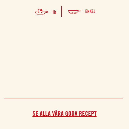
Om du 
ENKEL
1h
ti
körsb
rötter
känd 
SE ALLA VÅRA GODA RECEPT