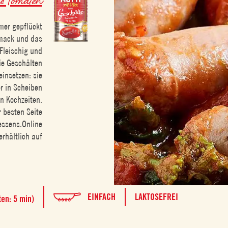
mer gepflückt
mack und das
Fleischig und
Die Geschälten
insetzen: sie
er in Scheiben
n Kochzeiten.
r besten Seite
essens.Online
erhältlich auf
EINFACH
LAKTOSEFREI
ten: 5 min)