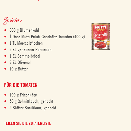
Zutaten
800 g Blumenkohl
1 Dose Mutti Pelati Geschälte Tomaten (400 g)
1 TL Meersalzflocken
2 EL geriebener Parmesan
1 EL Semmelbrösel
2 EL Olivenöl
10 g Butter
FÜR DIE TOMATEN:
100 g Frischkäse
50 g Schnittlauch, gehackt
5 Blätter Basilikum, gehackt
TEILEN SIE DIE ZUTATENLISTE