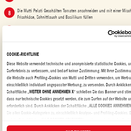
Die Mutti Pelati Geschälten Tomaten anschneiden und mit einer Mis
Frischkäse, Schnittlauch und Basilikum füllen
(Je nach Geschmack können die Tomaten auch mit Speckstreifen umwi
Die Tomaten in die Auflaufform geben und ca. 15–20 Minuten weiter 
COOKIE-RICHTLINIE
Dazu einen frischen Salat servieren
Diese Website verwendet technische und anonymisierte statistische Cookies, u
Surferlebnis zu verbessern, und bedarf keiner Zustimmung. Mit Ihrer Zustimm
die Website auch Profiling-Cookies von Mutti und Dritten verwenden, um Werb
einschließlich individuell angepasster Werbung, zu versenden. Durch Anklicke
Schaltfläche „
WEITER OHNE ANNEHMEN X
“ schließen Sie das Banner und sti
VORSPEISEN
,
HAUPTGERICHTE
,
VEGETARISCHE GERICHTE
,
FÜR
dass nur technische Cookies gesetzt werden, die zum Surfen auf der Website 
DIE GANZE FAMILIE
erforderlich sind. Durch Anklicken der Schaltfläche „
ALLE COOKIES ANNEHME
Sie allen Cookie-Kategorien zu, einschließlich Analyse- und Profiling-Cookies. 
Wie hat Ihnen das Rezept gefallen?
auf die Schaltfläche „
ALLE COOKIES ABLEHNEN
“ werden nur technische Cook
JETZT BEWERTEN UND MIT FREUNDEN TEILEN
anonymisierte statistische Cookies angenommen.In diesem Banner können Sie