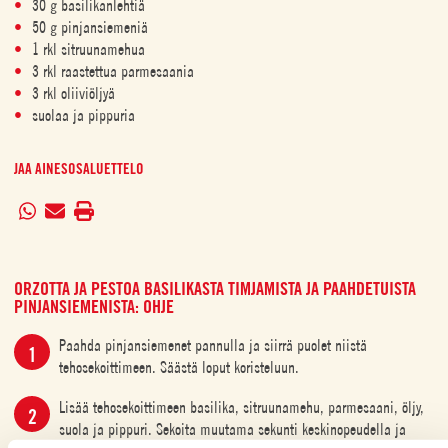
30 g basilikanlehtiä
50 g pinjansiemeniä
1 rkl sitruunamehua
3 rkl raastettua parmesaania
3 rkl oliiviöljyä
suolaa ja pippuria
JAA AINESOSALUETTELO
ORZOTTA JA PESTOA BASILIKASTA TIMJAMISTA JA PAAHDETUISTA
PINJANSIEMENISTA: OHJE
Paahda pinjansiemenet pannulla ja siirrä puolet niistä
tehosekoittimeen. Säästä loput koristeluun.
Lisää tehosekoittimeen basilika, sitruunamehu, parmesaani, öljy,
suola ja pippuri. Sekoita muutama sekunti keskinopeudella ja