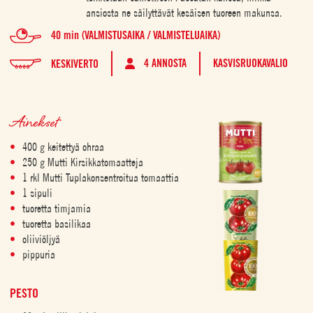
ansiosta ne säilyttävät kesäisen tuoreen makunsa.
40 min (VALMISTUSAIKA / VALMISTELUAIKA)
4 ANNOSTA
KASVISRUOKAVALIO
KESKIVERTO
Ainekset
400 g keitettyä ohraa
250 g Mutti Kirsikkatomaatteja
1 rkl Mutti Tuplakonsentroitua tomaattia
1 sipuli
tuoretta timjamia
tuoretta basilikaa
oliiviöljyä
pippuria
PESTO