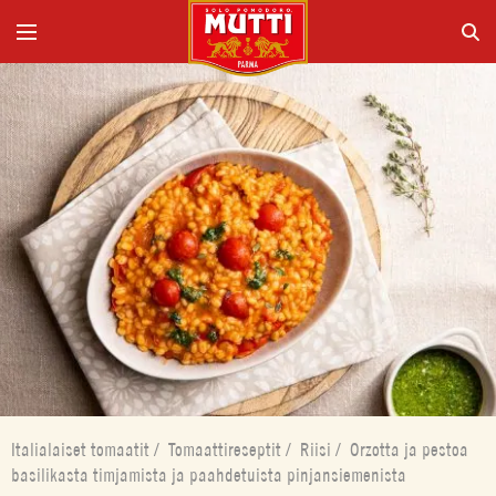
Italialaiset tomaatit
/
Tomaattireseptit
/
Riisi
/
Orzotta ja pestoa
basilikasta timjamista ja paahdetuista pinjansiemenista