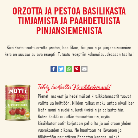
ORZOTTA JA PESTOA BASILIKASTA
TIMJAMISTA JA PAAHDETUISTA
PINJANSIEMENISTA
Kirsikkatomaatti-orzotta peston, basilikan, timjamin ja pinjansiemenien
kera on suussa sulava resepti. Tutustu reseptiin kokonaisuudessaan täältä!
Tehty tuotteella
Kirsikkatomaatit
Pienet, makeat ja hedelmäiset kirsikkatomaatit tuovat
vaihtelua keittiöön. Niiden raikas maku antaa oivallisen
lisän moniin ruokiin, kastikkeisiin ja salaatteihin.
Kuten kaikki muutkin tomaattimme, myös
kirsikkatomaatit korjataan pelloilta ja säilötään yhden
vuorokauden aikana. Ne kuoritaan hellävaroen ja
tölkitetään samettisen Passatan kanssa, minkä