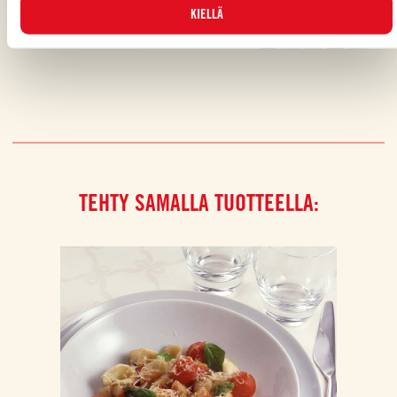
Piditkö reseptistä?
KIELLÄ
ARVOSTELE JA JAA KAVEREILLESI
TEHTY SAMALLA TUOTTEELLA: