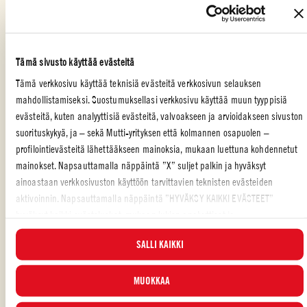
laita sivuun.
Kuori sipuli ja leikkaa se ohuiksi viipaleiksi. Ruskista sipulia
muutama minuutti padassa 2 ruokalusikallisessa oliiviöljyä. Lisää
kirsikkatomaatit ja konsentroitu tomaatti ja sekoita hyvin.
Tämä sivusto käyttää evästeitä
Tämä verkkosivu käyttää teknisiä evästeitä verkkosivun selauksen
Lisää myös revitty timjami ja muutama basilikanlehti. Mausta
mahdollistamiseksi. Suostumuksellasi verkkosivu käyttää muun tyyppisiä
pippurilla. Kaada keitetty ohra ja parmesaani pataan. Keitä
evästeitä, kuten analyyttisiä evästeitä, valvoakseen ja arvioidakseen sivuston
muutama minuutti. Lisää muutama ruokalusikallinen haaleaa
vettä, jos seos kuivuu liikaa. Jatka sekoittamista, kunnes orzotto on
suorituskykyä, ja – sekä Mutti-yrityksen että kolmannen osapuolen –
kermaista.
profilointievästeitä lähettääkseen mainoksia, mukaan luettuna kohdennetut
mainokset. Napsauttamalla näppäintä ”X” suljet palkin ja hyväksyt
Annostele orzottoa neljälle lautaselle ja tarjoa lisäksi paahdettuja
ainoastaan verkkosivuston käyttöön tarvittavien teknisten evästeiden
pinjansiemeniä, muutama teelusikallinen pestoa ja tuoretta
aktivoinnin. Napsauttamalla näppäintä ”HYVÄKSY KAIKKI EVÄSTEET”
basilikaa.
hyväksyt kaikki evästeluokat, mukaan lukien analyyttiset ja
profilointievästeet. Voit valita milloin tahansa, mitkä evästeet hyväksyt, ja
SALLI KAIKKI
katsella päivitettyä evästeluetteloa ”HALLINNOI”-painikkeesta. Lisätietoja
varten tutustu
Evästekäytäntöömme
.
PÄÄRUOKA
,
PERHE
,
ITALIALAINEN
,
RIISI
MUOKKAA