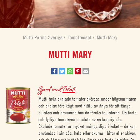
Mutti Parma Sverige
/
Tomatrecept
/
Mutti Mary
MUTTI MARY
Gjord med
Pelati
Mutti hela skalade tomater skördas under högsommaren
och skalas försiktigt med hjälp av ånga för att fånga
smaken och aromerna hos de färska tomaterna. De fasta
och fylliga tomaterna omsluts av en krämig sås.
Skalade tomater är mycket mångsidiga i köket – de kan
användas i sin sås, hela eller skurna i bitar eller skivor,