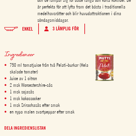
och de lämpar sig för både långa och korta koktider. De
är perfekta för att lyfta fram det bästa i traditionella
medelhavsrätter och blir huvudattraktionen i dina
söndagsmiddagar.
3 LÄMPLIG FÖR
ENKEL
Ingredienser
750 ml tomatjuice från två Pelati-burkar (Hela
skalade tomater)
Juice av 1 citron
2 msk Worcestershire-sås
1 msk sojasås
1 msk kokossocker
1 msk Srirachasås efter smak
en nypa malen svartpeppar efter smak
DELA INGREDIENSLISTAN