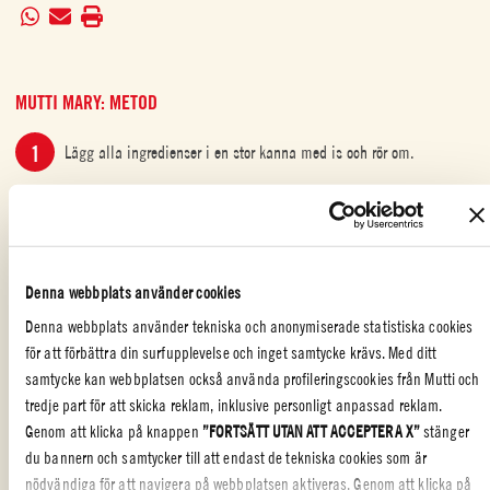
MUTTI MARY: METOD
Lägg alla ingredienser i en stor kanna med is och rör om.
Fördela i tre glas. Garnera med selleri, oliver eller pickles.
Denna webbplats använder cookies
Denna webbplats använder tekniska och anonymiserade statistiska cookies
DRYCK
,
FEST
,
SPECIELLA TILLFÄLLEN
för att förbättra din surfupplevelse och inget samtycke krävs. Med ditt
samtycke kan webbplatsen också använda profileringscookies från Mutti och
Gillade du receptet?
tredje part för att skicka reklam, inklusive personligt anpassad reklam.
RECENSERA OCH DELA MED DINA VÄNNER
Genom att klicka på knappen
”FORTSÄTT UTAN ATT ACCEPTERA X”
stänger
du bannern och samtycker till att endast de tekniska cookies som är
nödvändiga för att navigera på webbplatsen aktiveras. Genom att klicka på