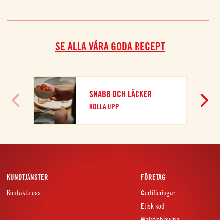
SE ALLA VÅRA GODA RECEPT
SNABB OCH LÄCKER
KOLLA UPP
KUNDTJÄNSTER
FÖRETAG
Kontakta oss
Certifieringar
Etisk kod
Whistleblowing