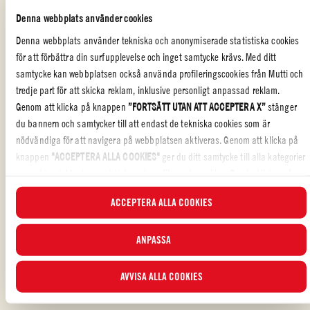
Denna webbplats använder cookies
Tillsätt spenatbullarna
Denna webbplats använder tekniska och anonymiserade statistiska cookies
för att förbättra din surfupplevelse och inget samtycke krävs. Med ditt
Låt koka under lock på svag värme i 10 minuter
samtycke kan webbplatsen också använda profileringscookies från Mutti och
tredje part för att skicka reklam, inklusive personligt anpassad reklam.
Servera spenatbollarna med lite peppar och riven ricottaost
Genom att klicka på knappen
”FORTSÄTT UTAN ATT ACCEPTERA X”
stänger
du bannern och samtycker till att endast de tekniska cookies som är
nödvändiga för att navigera på webbplatsen aktiveras. Genom att klicka på
knappen
"ACCEPTERA ALLA COOKIES"
ger du ditt samtycke till alla kategorier
av cookies, inklusive analytiska och profilerande cookies. Om du klickar på
SNABB OCH LÄCKER
,
HUVUDRÄTTER
knappen
"AVVISA ALLA COOKIES
" aktiveras endast tekniska cookies och
ACCEPTERA ALLA COOKIES
anonymiserade statistiska cookies.
Gillade du receptet?
I denna banner kan du välja eller välja bort de kategorier av cookies som du
RECENSERA OCH DELA MED DINA VÄNNER
vill acceptera med hjälp av de specifika bockarna och klicka på knappen
ANPASSA
"ACCEPTERA VALD
A". Du kan när som helst välja vilka cookies du vill ge
samtycke till och se den uppdaterade listan över cookies via
knappen Cookie
.
AVVISA ALLA COOKIES
För mer information, läs vår
Cookie Policy.