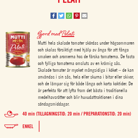
Gjord med
Pelati
Mutti hela skalade tomater skördas under högsommaren
och skalas försiktigt med hjälp av ånga för att fånga
smaken och aromerna hos de färska tomaterna. De fasta
och fylliga tomaterna omsluts av en krämig sås.
Skalade tomater är mycket mångsidiga i köket – de kan
användas i sin sås, hela eller skurna i bitar eller skivor,
och de lämpar sig för både långa och korta koktider. De
är perfekta för att lyfta fram det bästa i traditionella
medelhavsrätter och blir huvudattraktionen i dina
söndagsmiddagar.
40 min (TILLAGNINGSTID: 20 min / PREPARATIONSTID: 20 min)
ENKEL