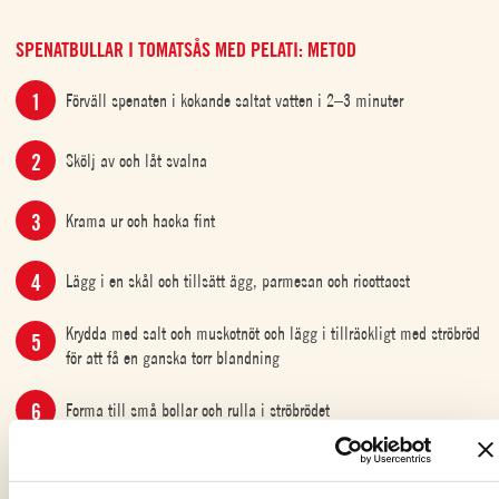
SPENATBULLAR I TOMATSÅS MED PELATI: METOD
Förväll spenaten i kokande saltat vatten i 2–3 minuter
Skölj av och låt svalna
Krama ur och hacka fint
Lägg i en skål och tillsätt ägg, parmesan och ricottaost
Krydda med salt och muskotnöt och lägg i tillräckligt med ströbröd
för att få en ganska torr blandning
Forma till små bollar och rulla i ströbrödet
Fräs den finhackade löken med lite olja i en stekpanna, tillsätt de
skalade hackade tomaterna och låt koka i 5 minuter