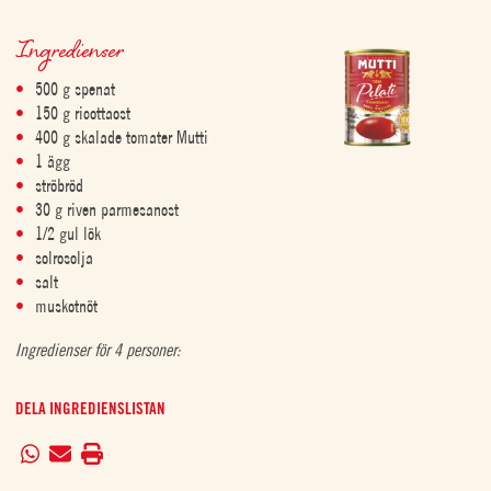
Ingredienser
500 g spenat
150 g ricottaost
400 g skalade tomater Mutti
1 ägg
ströbröd
30 g riven parmesanost
1/2 gul lök
solrosolja
salt
muskotnöt
Ingredienser för 4 personer:
DELA INGREDIENSLISTAN