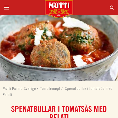
Mutti Parma Sverige
/
Tomatrecept
/
Spenatbullar i tomatsås med
Pelati
SPENATBULLAR I TOMATSÅS MED
PELATI