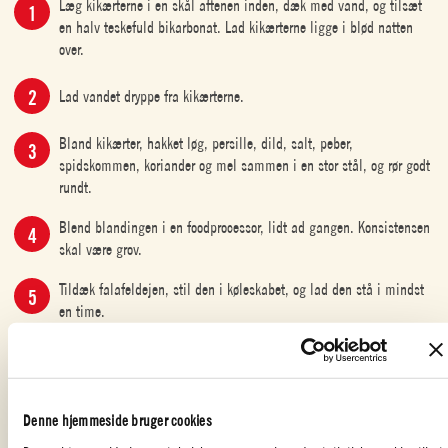
Læg kikærterne i en skål aftenen inden, dæk med vand, og tilsæt
en halv teskefuld bikarbonat. Lad kikærterne ligge i blød natten
over.
Lad vandet dryppe fra kikærterne.
Bland kikærter, hakket løg, persille, dild, salt, peber,
spidskommen, koriander og mel sammen i en stor stål, og rør godt
rundt.
Blend blandingen i en foodprocessor, lidt ad gangen. Konsistensen
skal være grov.
Tildæk falafeldejen, stil den i køleskabet, og lad den stå i mindst
en time.
Hæld 2,5 cm olie op i en stegepande, og varm den op til 180 °C.
Form falaflerne: Rør bagepulver i falafeldejen, tag nogle
Denne hjemmeside bruger cookies
spiseskefulde dej i hånden, form til en kugle, og pres den lidt flad.