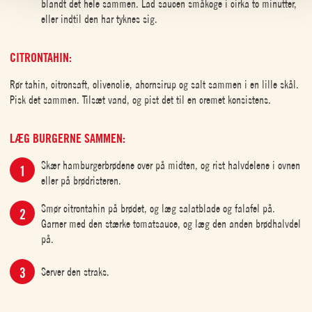
blandt det hele sammen. Lad saucen småkoge i cirka to minutter,
eller indtil den har tyknes sig.
CITRONTAHIN:
Rør tahin, citronsaft, olivenolie, ahornsirup og salt sammen i en lille skål.
Pisk det sammen. Tilsæt vand, og pist det til en cremet konsistens.
LÆG BURGERNE SAMMEN:
Skær hamburgerbrødene over på midten, og rist halvdelene i ovnen
eller på brødristeren.
Smør citrontahin på brødet, og læg salatblade og falafel på.
Garner med den stærke tomatsauce, og læg den anden brødhalvdel
på.
Server den straks.