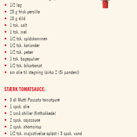
1/2 løg
25 g frisk persille
10 g dild
1 tsk. salt
1 tsk. mel
1/2 tsk. spidskommen
1/2 tsk. koriander
1/2 tsk. peber
1 tsk. bagepulver
1/2 tsk. bikarbonat
cm olie til stegning (cirka 2 (5i panden))
STÆRK TOMATSAUCE:
3 dl Mutti Passata tomatpuré
1 spsk. olie
2 små chilier (finthakkede)
2 spsk. sojasauce
2 spsk. ahornsirup
1/2 tsk. majsstivelse opløst i 3 spsk. vand