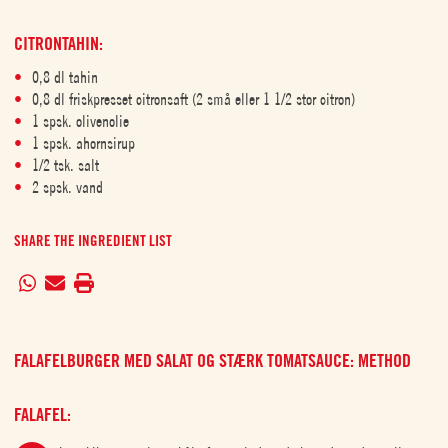
CITRONTAHIN:
0,8 dl tahin
0,8 dl friskpresset citronsaft (2 små eller 1 1/2 stor citron)
1 spsk. olivenolie
1 spsk. ahornsirup
1/2 tsk. salt
2 spsk. vand
SHARE THE INGREDIENT LIST
FALAFELBURGER MED SALAT OG STÆRK TOMATSAUCE: METHOD
FALAFEL: