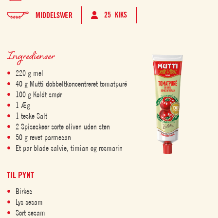
25 KIKS
MIDDELSVÆR
Ingredienser
220 g mel
40 g Mutti dobbeltkoncentreret tomatpuré
100 g Koldt smør
1 Æg
1 teske Salt
2 Spiseskeer sorte oliven uden sten
50 g revet parmesan
Et par blade salvie, timian og rosmarin
TIL PYNT
Birkes
Lys sesam
Sort sesam