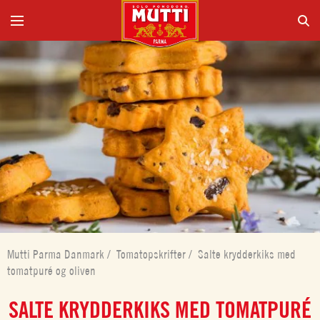
Mutti Parma Danmark
/
Tomatopskrifter
/
Salte krydderkiks med
tomatpuré og oliven
SALTE KRYDDERKIKS MED TOMATPURÉ