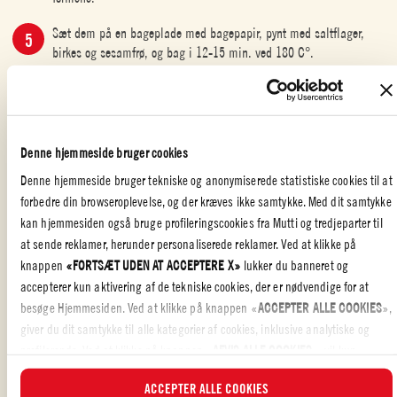
Sæt dem på en bageplade med bagepapir, pynt med saltflager,
birkes og sesamfrø, og bag i 12-15 min. ved 180 C°.
Efter bagning afkøles kiksene på en rist.
Denne hjemmeside bruger cookies
Denne hjemmeside bruger tekniske og anonymiserede statistiske cookies til at
FORRET/FINGERMAD
forbedre din browseroplevelse, og der kræves ikke samtykke. Med dit samtykke
kan hjemmesiden også bruge profileringscookies fra Mutti og tredjeparter til
at sende reklamer, herunder personaliserede reklamer. Ved at klikke på
knappen
«FORTSÆT UDEN AT ACCEPTERE X»
lukker du banneret og
Det er ganske nemt at lave en lækker aperitif, som alle vil nyde.
accepterer kun aktivering af de tekniske cookies, der er nødvendige for at
Mørdejen, som er endnu lækrere pga. parmesanen og tomatpuréen, kan
besøge Hjemmesiden. Ved at klikke på knappen «
ACCEPTER ALLE COOKIES
»,
også bruges til tærtebund eller tarteletter.
giver du dit samtykke til alle kategorier af cookies, inklusive analytiske og
Få et endnu lækrere resultat ved at variere opskriften med forskellige
profilerende. Ved at klikke på knappen «
AFVIS ALLE COOKIES
», vil kun
krydderurter, oliven eller tørret frugt. Eller brug oregano og peber for pizza-
tekniske cookies og anonymiserede statistiske cookies blive aktiveret.
inspirerede kiks.
ACCEPTER ALLE COOKIES
Mørdejen skal samles hurtigt for at undgå, at smørret opvarmes ved