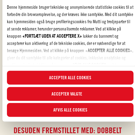
Denne hjemmeside bruger tekniske og anonymiserede statistiske cookies til at
forbedre din browseroplevelse, og der kræves ikke samtykke. Med dit samtykke
Tag kødet ud af ovnen, og lad det hvile i 10 min. inden udskæring.
kan hjemmesiden også bruge profileringscookies fra Mutti og tredjeparter til
at sende reklamer, herunder personaliserede reklamer. Ved at klikke på
knappen
«FORTSÆT UDEN AT ACCEPTERE X»
lukker du banneret og
accepterer kun aktivering af de tekniske cookies, der er nødvendige for at
ITALIENSK MAD
,
FAMILIE
besøge Hjemmesiden. Ved at klikke på knappen «
ACCEPTER ALLE COOKIES
»,
giver du dit samtykke til alle kategorier af cookies, inklusive analytiske og
Kunne du lide opskriften?
profilerende. Ved at klikke på knappen «
AFVIS ALLE COOKIES
», vil kun
tekniske cookies og anonymiserede statistiske cookies blive aktiveret.
ANMELD OG DEL MED DINE VENNER
ACCEPTER ALLE COOKIES
I dette banner kan du vælge eller fravælge de kategorier af cookies, du ønsker
at acceptere, ved hjælp af de specifikke flueben og ved at klikke på knappen
ACCEPTER VALGTE
“
ACCEPTER VALGTE
”. Du kan til enhver tid vælge, hvilke cookies du vil give
samtykke til, og se den opdaterede liste over cookierne i
Cookieindstillinger
.
AFVIS ALLE COOKIES
For yderligere oplysninger kan du læse vores
Cookiepolitik
.
DESUDEN FREMSTILLET MED: DOBBELT