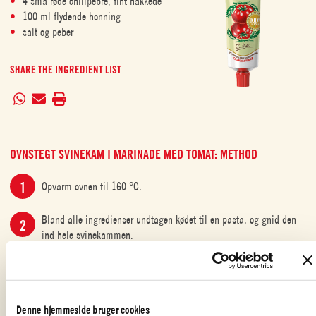
4 små røde chilipebre, fint hakkede
100 ml flydende honning
salt og peber
SHARE THE INGREDIENT LIST
OVNSTEGT SVINEKAM I MARINADE MED TOMAT: METHOD
Opvarm ovnen til 160 °C.
Bland alle ingredienser undtagen kødet til en pasta, og gnid den
ind hele svinekammen.
Kom kødet i en bradepande og steg det i en forvarmet ovn i 3 timer,
eller indtil kødet er mørt og har fået en dejlig brun skorpe.
Denne hjemmeside bruger cookies
Vend stegen et par gange under stegningen, hvis det er muligt.