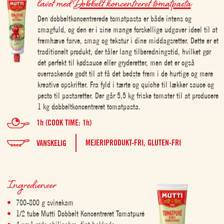
lavet med
Dobbelt koncentreret tomatpasta
Den dobbeltkoncentrerede tomatpasta er både intens og
smagfuld, og den er i sine mange forskellige udgaver ideel til at
fremhæve farve, smag og tekstur i dine middagsretter. Dette er et
traditionelt produkt, der tåler lang tilberedningstid, hvilket gør
det perfekt til kødsauce eller gryderetter, men det er også
overraskende godt til at få det bedste frem i de hurtige og mere
kreative opskrifter. Fra fyld i tærte og quiche til lækker sauce og
pesto til pastaretter. Der går 5,5 kg friske tomater til at producere
1 kg dobbeltkoncentreret tomatpasta.
1h (COOK TIME: 1h)
MEJERIPRODUKT-FRI,
GLUTEN-FRI
VANSKELIG
Ingredienser
700-800 g svinekam
1/2 tube Mutti Dobbelt Koncentreret Tomatpuré