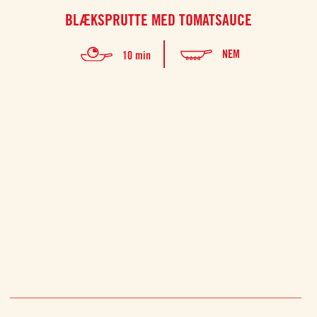
BLÆKSPRUTTE MED TOMATSAUCE
I
NEM
10 min
Opskr
bolog