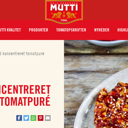
TTI KVALITET
PRODUKTER
TOMATOPSKRIFTER
NYHEDER
HIGHL
 koncentreret tomatpuré
NCENTRERET
TOMATPURÉ