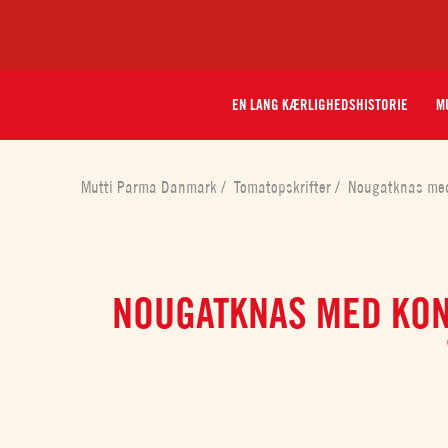
EN LANG KÆRLIGHEDSHISTORIE
MU
Mutti Parma Danmark
/
Tomatopskrifter
/
Nougatknas med
NOUGATKNAS MED KO