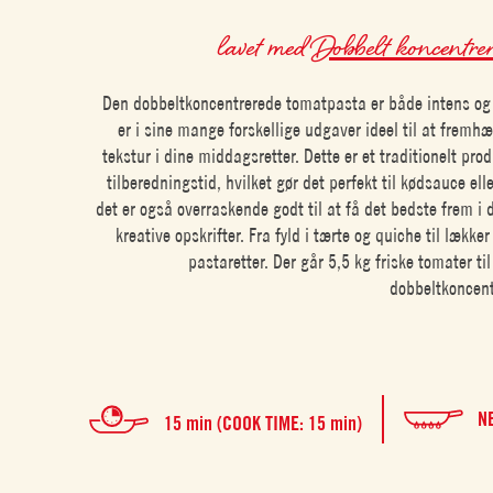
lavet med
Dobbelt koncentrer
Den dobbeltkoncentrerede tomatpasta er både intens og
er i sine mange forskellige udgaver ideel til at fremh
tekstur i dine middagsretter. Dette er et traditionelt prod
tilberedningstid, hvilket gør det perfekt til kødsauce ell
det er også overraskende godt til at få det bedste frem i
kreative opskrifter. Fra fyld i tærte og quiche til lækker
pastaretter. Der går 5,5 kg friske tomater ti
dobbeltkoncent
N
15 min (COOK TIME: 15 min)