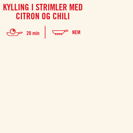
KYLLING I STRIMLER MED
IND
CITRON OG CHILI
TOMAT
Indbagt kyl
NEM
20 min
klassiker, som 
opskrift p