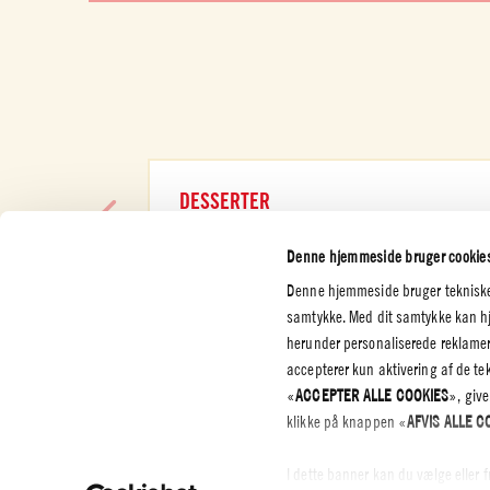
DESSERTER
TJEK DET UD
Denne hjemmeside bruger cookie
Denne hjemmeside bruger tekniske o
samtykke. Med dit samtykke kan hje
herunder personaliserede reklamer
accepterer kun aktivering af de t
KUNDESERVICE
SELSKAB
JURIDIS
«
ACCEPTER ALLE COOKIES
», give
FORTRO
Kontakt os
Certificeringer
klikke på knappen «
AFVIS ALLE C
Privatliv
Etiske regler
Cookie P
I dette banner kan du vælge eller 
Whistleblowing
Settings