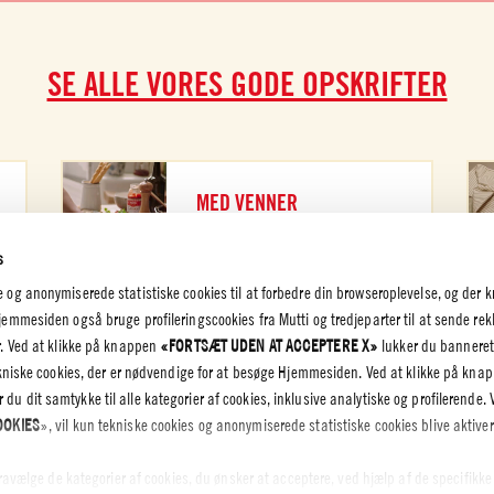
SE ALLE VORES GODE OPSKRIFTER
MED VENNER
TJEK DET UD
s
g anonymiserede statistiske cookies til at forbedre din browseroplevelse, og der k
mmesiden også bruge profileringscookies fra Mutti og tredjeparter til at sende rek
. Ved at klikke på knappen
«FORTSÆT UDEN AT ACCEPTERE X»
lukker du banneret
ekniske cookies, der er nødvendige for at besøge Hjemmesiden. Ved at klikke på kna
K OG
r du dit samtykke til alle kategorier af cookies, inklusive analytiske og profilerende. 
LIGHED
OOKIES
», vil kun tekniske cookies og anonymiserede statistiske cookies blive aktiver
spolitik
olicy – Cookie
fravælge de kategorier af cookies, du ønsker at acceptere, ved hjælp af de specifikke