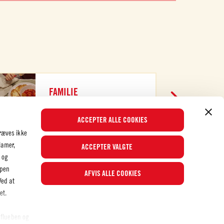
FAMILIE
TJEK DET UD
ACCEPTER ALLE COOKIES
ræves ikke
lamer,
ACCEPTER VALGTE
 og
ppen
AFVIS ALLE COOKIES
Populære opskrifter
Ved at
et.
 flueben og
© 2026 Mutti S.p.A. Industria Conserve Alimentari