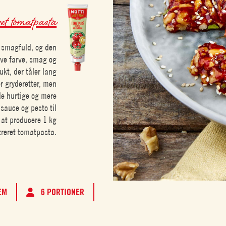
et tomatpasta
 smagfuld, og den
æve farve, smag og
ukt, der tåler lang
er gryderetter, men
 de hurtige og mere
 sauce og pesto til
l at producere 1 kg
reret tomatpasta.
EM
6 PORTIONER