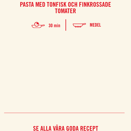
PASTA MED TONFISK OCH FINKROSSADE
U
TOMATER
Denn
MEDEL
30 min
uts
Denna
och f
medelh
njuta
SE ALLA VÅRA GODA RECEPT