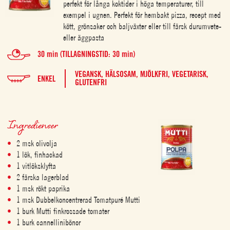
perfekt för långa koktider i höga temperaturer, till
exempel i ugnen. Perfekt för hembakt pizza, recept med
kött, grönsaker och baljväxter eller till färsk durumvete-
eller äggpasta
30 min (TILLAGNINGSTID: 30 min)
VEGANSK,
HÄLSOSAM,
MJÖLKFRI,
VEGETARISK,
ENKEL
GLUTENFRI
Ingredienser
2 msk olivolja
1 lök, finhackad
1 vitlöksklyfta
2 färska lagerblad
1 msk rökt paprika
1 msk Dubbelkoncentrerad Tomatpuré Mutti
1 burk Mutti finkrossade tomater
1 burk cannellinibönor