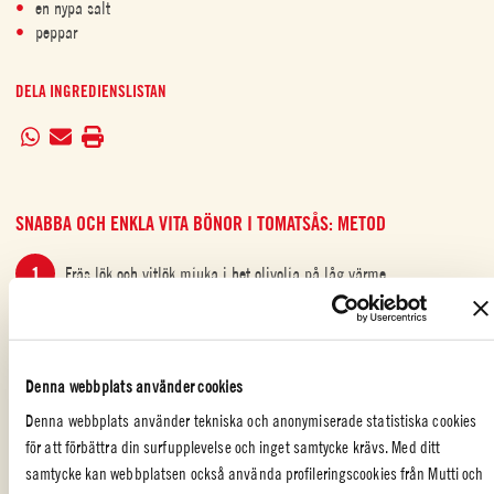
en nypa salt
peppar
DELA INGREDIENSLISTAN
SNABBA OCH ENKLA VITA BÖNOR I TOMATSÅS: METOD
Fräs lök och vitlök mjuka i het olivolja på låg värme.
Tillsätt tomatpuré, lagerblad, rökt paprika, salt och peppar. Koka i
1 minut.
Denna webbplats använder cookies
Tillsätt Mutti-tomater och lite vatten från den ursköljda burken.
Denna webbplats använder tekniska och anonymiserade statistiska cookies
för att förbättra din surfupplevelse och inget samtycke krävs. Med ditt
Koka i 20 minuter eller tills såsen är tjock och mustig.
samtycke kan webbplatsen också använda profileringscookies från Mutti och