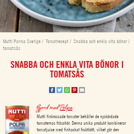
Mutti Parma Sverige
/
Tomatrecept
/
Snabba och enkla vita bönor i
tomatsås
SNABBA OCH ENKLA VITA BÖNOR I
TOMATSÅS
Gjord med
Polpa
Mutti finkrossade tomater behåller de nyskördade
tomaternas fräschör. Denna unika produkt kombinerar
tomatjuice med finhackat fruktkött, vilket gör den