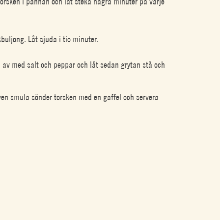
torsken i pannan och låt steka några minuter på varje
skbuljong. Låt sjuda i tio minuter.
a av med salt och peppar och låt sedan grytan stå och
ven smula sönder torsken med en gaffel och servera