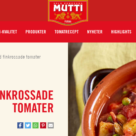
I-KVALITET
PRODUKTER
TOMATRECEPT
NYHETER
HIGHLIGHTS
d finkrossade tomater
INKROSSADE
TOMATER