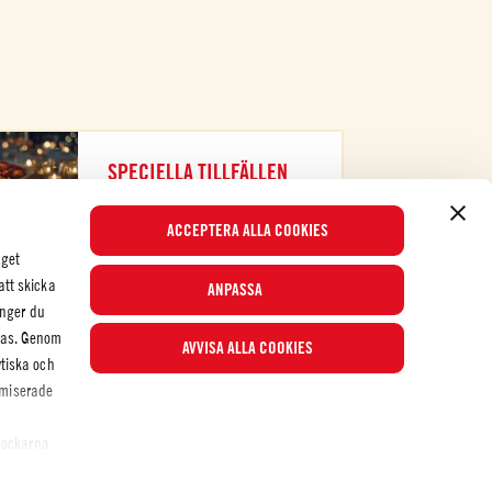
SPECIELLA TILLFÄLLEN
KOLLA UPP
ACCEPTERA ALLA COOKIES
nget
att skicka
ANPASSA
nger du
eras. Genom
AVVISA ALLA COOKIES
Populära recept
ytiska och
ymiserade
 bockarna
© 2026 Mutti S.p.A. Industria Conserve Alimentari
den