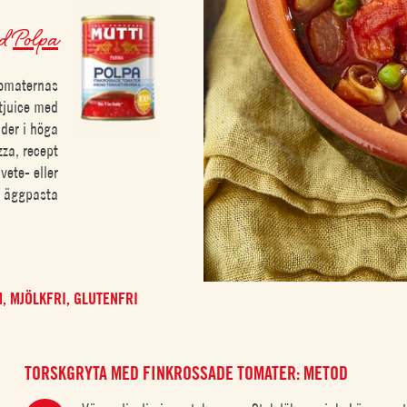
ed
Polpa
tomaternas
tjuice med
ider i höga
zza, recept
vete- eller
äggpasta
M,
MJÖLKFRI,
GLUTENFRI
TORSKGRYTA MED FINKROSSADE TOMATER: METOD