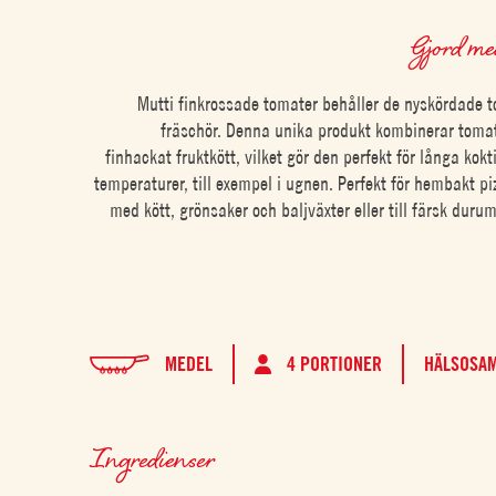
Gjord m
Mutti finkrossade tomater behåller de nyskördade 
fräschör. Denna unika produkt kombinerar toma
finhackat fruktkött, vilket gör den perfekt för långa kokt
temperaturer, till exempel i ugnen. Perfekt för hembakt pi
med kött, grönsaker och baljväxter eller till färsk durum
MEDEL
4 PORTIONER
HÄLSOSA
Ingredienser