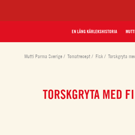
EN LÅNG KÄRLEKSHISTORIA
MUTT
Mutti Parma Sverige
/
Tomatrecept
/
Fisk
/
Torskgryta me
TORSKGRYTA MED F