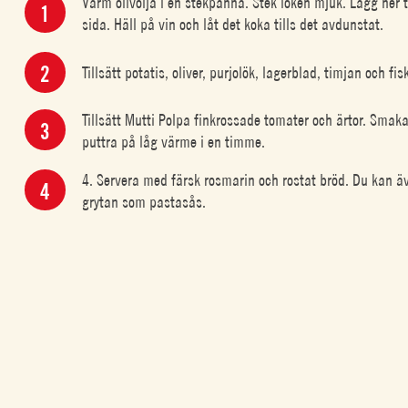
Värm olivolja i en stekpanna. Stek löken mjuk. Lägg ner 
sida. Häll på vin och låt det koka tills det avdunstat.
Tillsätt potatis, oliver, purjolök, lagerblad, timjan och fi
Tillsätt Mutti Polpa finkrossade tomater och ärtor. Smak
puttra på låg värme i en timme.
4. Servera med färsk rosmarin och rostat bröd. Du kan ä
grytan som pastasås.