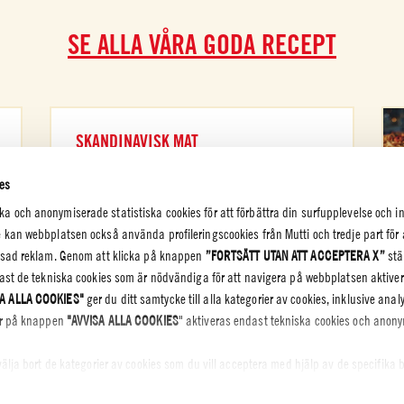
SE ALLA VÅRA GODA RECEPT
SKANDINAVISK MAT
KOLLA UPP
es
 och anonymiserade statistiska cookies för att förbättra din surfupplevelse och i
 kan webbplatsen också använda profileringscookies från Mutti och tredje part för 
assad reklam. Genom att klicka på knappen
”FORTSÄTT UTAN ATT ACCEPTERA X”
stä
dast de tekniska cookies som är nödvändiga för att navigera på webbplatsen aktiv
EKRETESS
A ALLA COOKIES"
ger du ditt samtycke till alla kategorier av cookies, inklusive anal
kar på knappen
"AVVISA ALLA COOKIES
" aktiveras endast tekniska cookies och anon
tspolicy
olicy – Cookie
välja bort de kategorier av cookies som du vill acceptera med hjälp av de specifika
RA VALD
A". Du kan när som helst välja vilka cookies du vill ge samtycke till och se 