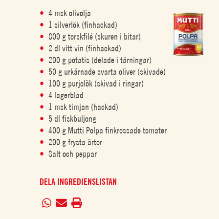
4 msk olivolja
1 silverlök (finhackad)
800 g torskfilé (skuren i bitar)
2 dl vitt vin (finhackad)
200 g potatis (delade i tärningar)
50 g urkärnade svarta oliver (skivade)
100 g purjolök (skivad i ringar)
4 lagerblad
1 msk timjan (hackad)
5 dl fiskbuljong
400 g Mutti Polpa finkrossade tomater
200 g frysta ärtor
Salt och peppar
DELA INGREDIENSLISTAN