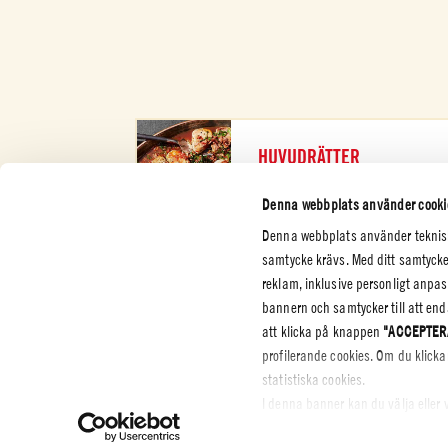
HUVUDRÄTTER
KOLLA UPP
Denna webbplats använder cooki
Denna webbplats använder tekniska
samtycke krävs. Med ditt samtycke
reklam, inklusive personligt anp
bannern och samtycker till att en
KUNDTJÄNSTER
FÖRETAG
LAG & S
att klicka på knappen
"ACCEPTER
profilerande cookies. Om du klic
Kontakta oss
Certifieringar
Integrite
statistiska cookies.
Etisk kod
Cookie P
Settings
I denna banner kan du välja eller 
Whistleblowing
och klicka på knappen
"ACCEPTE