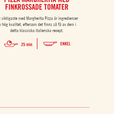
FINKROSSADE TOMATER
t viktigaste med Margherita Pizza är ingredienser
v hög kvalitet, eftersom det finns så få av dem i
detta klassiska italienska recept.
ENKEL
25 min