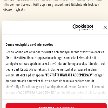
tills den har tjocknat. Häll upp i en glasburk med tättslutande lock och
förvara i kylskåp.
EFTERRÄTTER
,
SPECIELLA TILLFÄLLEN
Denna webbplats använder cookies
Gillade du receptet?
Denna webbplats använder tekniska och anonymiserade statistiska cookies
RECENSERA OCH DELA MED DINA VÄNNER
för att förbättra din surfupplevelse och inget samtycke krävs. Med ditt
samtycke kan webbplatsen också använda profileringscookies från Mutti och
tredje part för att skicka reklam, inklusive personligt anpassad reklam.
Genom att klicka på knappen
”FORTSÄTT UTAN ATT ACCEPTERA X”
stänger
du bannern och samtycker till att endast de tekniska cookies som är
nödvändiga för att navigera på webbplatsen aktiveras. Genom att klicka på
knappen
"ACCEPTERA ALLA COOKIES"
ger du ditt samtycke till alla kategorier
av cookies, inklusive analytiska och profilerande cookies. Om du klickar på
ÄVEN GJORD MED: POLPA
knappen
"AVVISA ALLA COOKIES
" aktiveras endast tekniska cookies och