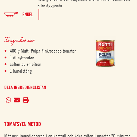
eller äggpasta
ENKEL
Ingredienser
400 g Mutti Polpa Finkrossade tomater
1 dl syltsocker
saften av en citron
1 kanelstång
DELA INGREDIENSLISTAN
TOMATSYLT: METOD
Mät upp ingredienserna i en kastrull och koka sylten i ungefär 20 minuter