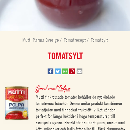
Mutti Parma Sverige
/
Tomatrecept
/
Tomatsylt
TOMATSYLT
Gjord med
Polpa
Mutti finkrossade tomater behåller de nyskördade
tomaternas fräschör. Denna unika produkt kombinerar
tomatjuice med finhackat fruktkött, vilket gör den
perfekt för långa koktider i höga temperaturer, till
exempel i ugnen. Perfekt för hembakt pizza, recept med
kött, grönsaker och baljväxter eller till färsk durumvete-