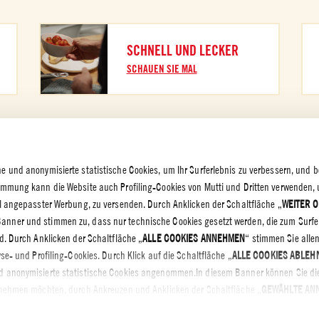
SCHNELL UND LECKER
SCHAUEN SIE MAL
e und anonymisierte statistische Cookies, um Ihr Surferlebnis zu verbessern, und b
FRAGEN &
timmung kann die Website auch Profiling-Cookies von Mutti und Dritten verwenden,
CHUTZ
ll angepasster Werbung, zu versenden. Durch Anklicken der Schaltfläche „
WEITER 
utz -
Banner und stimmen zu, dass nur technische Cookies gesetzt werden, die zum Surfe
ungen
d. Durch Anklicken der Schaltfläche „
ALLE COOKIES ANNEHMEN
“ stimmen Sie alle
olicy – Cookie
yse- und Profiling-Cookies. Durch Klick auf die Schaltfläche „
ALLE COOKIES ABLEH
d anonymisierte statistische Cookies angenommen.In diesem Banner können Sie di
annehmen möchten, durch Ankreuzen und Anklicken der Schaltfläche „
GEWÄHLTE AN
instellungen können Sie jederzeit auswählen, welchen Cookies Sie zustimmen möch