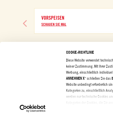
VORSPEISEN
SCHAUEN SIE MAL
COOKIE-RICHTLINIE
Diese Website verwendet technisch
KUNDENBETREUUNG
UNTERNEHMEN
RECHTS
keiner Zustimmung. Mit Ihrer Zus
DATENS
Werbung, einschließlich individue
Kontakt
Presse
Datensch
ANNEHMEN X
“ schließen Sie das 
Dokumente und
bestimm
Downloads
Website unbedingt erforderlich sin
Cookie P
Kategorien zu, einschließlich Anal
Zertifizierungen
Settings
werden nur technische Cookies un
Ethikkodex
Kategorien der Cookies, die Sie 
Whistleblowing
an- oder abwählen. Über Cookie-E