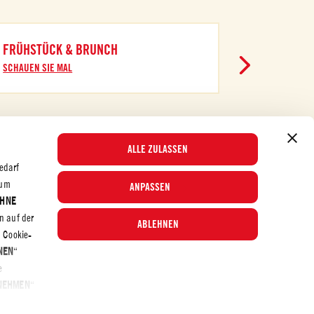
FRÜHSTÜCK & BRUNCH
SCHAUEN SIE MAL
ALLE ZULASSEN
edarf
 um
ANPASSEN
OHNE
© 2026 Mutti S.p.A. Industria Conserve Alimentari
n auf der
ABLEHNEN
n Cookie-
NEN
“
e
NEHMEN
“
ten und die