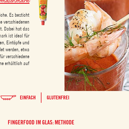
che. Es besticht
ie verschiedenen
ät. Dabei hat das
rk ist ideal für
en, Eintöpfe und
det werden, etwa
für verschiedene
ne erhältlich auf
EINFACH
GLUTENFREI
FINGERFOOD IM GLAS: METHODE