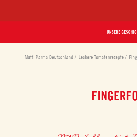
UNSERE GESCHIC
Mutti Parma Deutschland
/
Leckere Tomatenrezepte
/
Fing
FINGERFO
Mit
Dreifachkonzentriertes