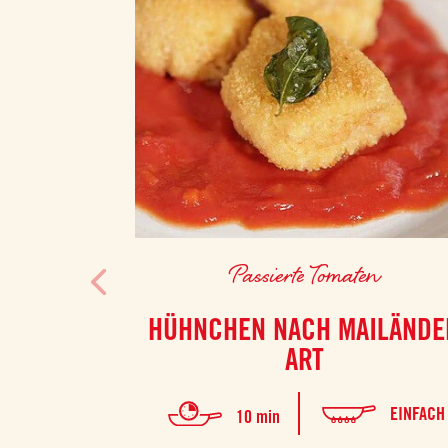
Passierte Tomaten
HÜHNCHEN NACH MAILÄNDE
ART
EINFACH
10 min