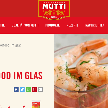
HTE
QUALITÄT VON MUTTI
PRODUKTE
REZEPTE
NACHRICHTEN
erfood im glas
OD IM GLAS
 Tomatenmark