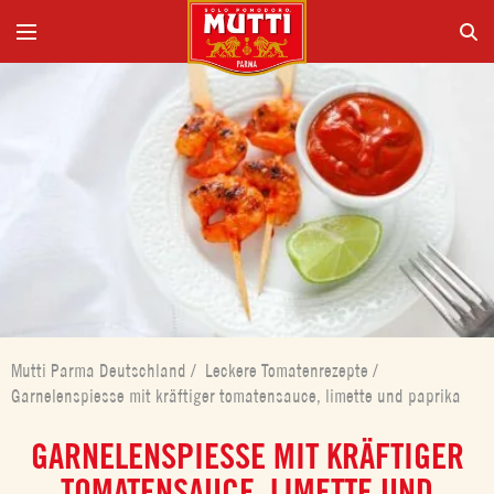
Mutti Parma Deutschland
/
Leckere Tomatenrezepte
/
Garnelenspiesse mit kräftiger tomatensauce, limette und paprika
GARNELENSPIESSE MIT KRÄFTIGER
TOMATENSAUCE, LIMETTE UND