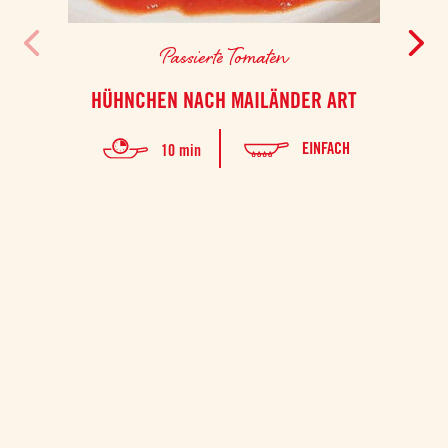
Passierte Tomaten
HÜHNCHEN NACH MAILÄNDER ART
EINFACH
10 min
Mit di
crem
aus s
fein
perf
euc