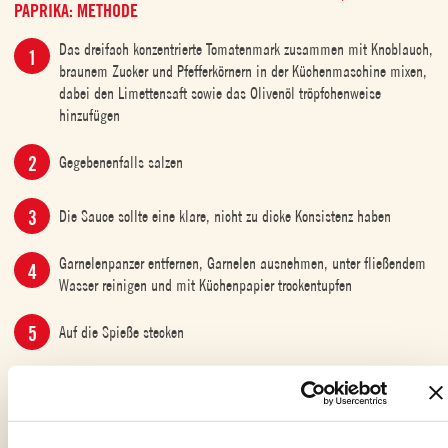
PAPRIKA: METHODE
Das dreifach konzentrierte Tomatenmark zusammen mit Knoblauch,
braunem Zucker und Pfefferkörnern in der Küchenmaschine mixen,
dabei den Limettensaft sowie das Olivenöl tröpfchenweise
hinzufügen
Gegebenenfalls salzen
Die Sauce sollte eine klare, nicht zu dicke Konsistenz haben
Garnelenpanzer entfernen, Garnelen ausnehmen, unter fließendem
Wasser reinigen und mit Küchenpapier trockentupfen
Auf die Spieße stecken
Mit der halben Menge der Sauce auf beiden Seiten bestreichen
Grill einschalten und Garnelen bei hoher Temperatur ca.