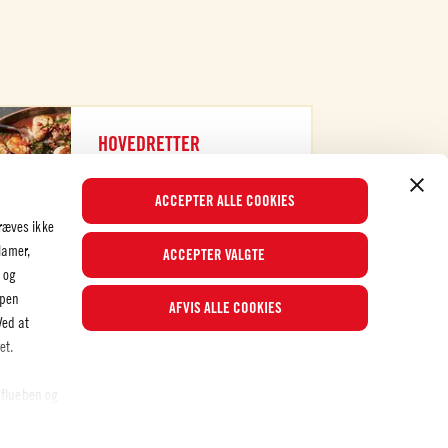
HOVEDRETTER
TJEK DET UD
ACCEPTER ALLE COOKIES
ræves ikke
lamer,
ACCEPTER VALGTE
 og
ppen
AFVIS ALLE COOKIES
Populære opskrifter
Ved at
et.
 flueben og
© 2026 Mutti S.p.A. Industria Conserve Alimentari
 se den