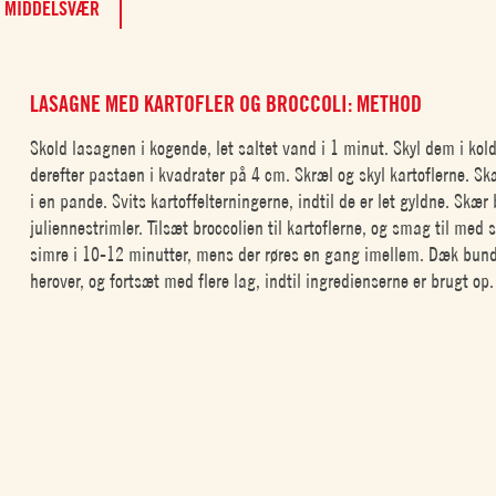
MIDDELSVÆR
LASAGNE MED KARTOFLER OG BROCCOLI: METHOD
Skold lasagnen i kogende, let saltet vand i 1 minut. Skyl dem i kol
derefter pastaen i kvadrater på 4 cm. Skræl og skyl kartoflerne. Sk
i en pande. Svits kartoffelterningerne, indtil de er let gyldne. Skær
juliennestrimler. Tilsæt broccolien til kartoflerne, og smag til med 
simre i 10-12 minutter, mens der røres en gang imellem. Dæk bunde
herover, og fortsæt med flere lag, indtil ingredienserne er brugt op.