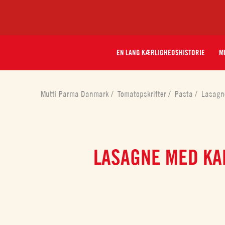
EN LANG KÆRLIGHEDSHISTORIE
MU
Mutti Parma Danmark
/
Tomatopskrifter
/
Pasta
/
Lasagne
LASAGNE MED KA