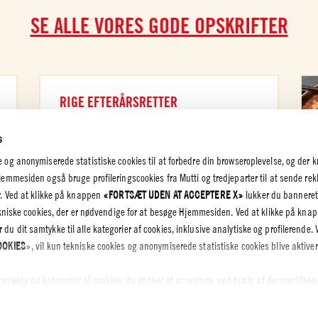
SE ALLE VORES GODE OPSKRIFTER
RIGE EFTERÅRSRETTER
TJEK DET UD
s
g anonymiserede statistiske cookies til at forbedre din browseroplevelse, og der k
mmesiden også bruge profileringscookies fra Mutti og tredjeparter til at sende rek
. Ved at klikke på knappen
«FORTSÆT UDEN AT ACCEPTERE X»
lukker du banneret
ekniske cookies, der er nødvendige for at besøge Hjemmesiden. Ved at klikke på kna
K OG
r du dit samtykke til alle kategorier af cookies, inklusive analytiske og profilerende. 
LIGHED
OOKIES
», vil kun tekniske cookies og anonymiserede statistiske cookies blive aktiver
spolitik
olicy – Cookie
fravælge de kategorier af cookies, du ønsker at acceptere, ved hjælp af de specifikke
TER VALGTE
”. Du kan til enhver tid vælge, hvilke cookies du vil give samtykke til, og
ookieindstillinger
. For yderligere oplysninger kan du læse vores
Cookiepolitik
.