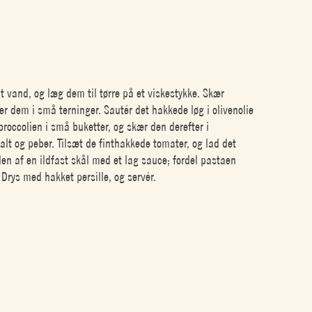
dt vand, og læg dem til tørre på et viskestykke. Skær
ær dem i små terninger. Sautér det hakkede løg i olivenolie
 broccolien i små buketter, og skær den derefter i
salt og peber. Tilsæt de finthakkede tomater, og lad det
n af en ildfast skål med et lag sauce; fordel pastaen
 Drys med hakket persille, og servér.