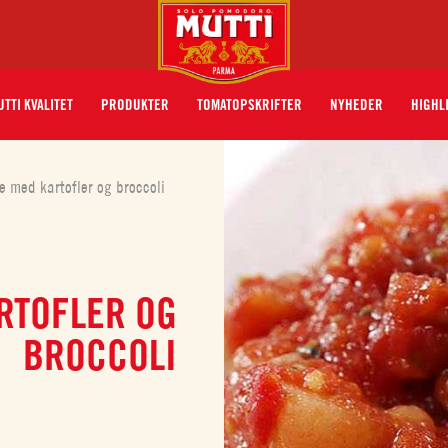
TTI KVALITET
PRODUKTER
TOMATOPSKRIFTER
NYHEDER
HIGHL
 med kartofler og broccoli
RTOFLER OG
BROCCOLI