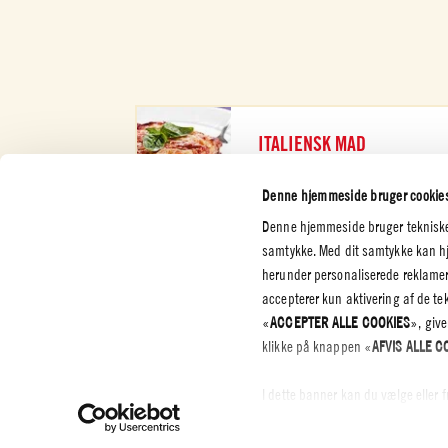
ITALIENSK MAD
TJEK DET UD
Denne hjemmeside bruger cookie
Denne hjemmeside bruger tekniske o
samtykke. Med dit samtykke kan hje
herunder personaliserede reklamer
accepterer kun aktivering af de t
KUNDESERVICE
SELSKAB
JURIDIS
«
ACCEPTER ALLE COOKIES
», give
FORTRO
Kontakt os
Certificeringer
klikke på knappen «
AFVIS ALLE C
Privatliv
Etiske regler
Cookie P
I dette banner kan du vælge eller 
Whistleblowing
Settings
ved at klikke på knappen “
ACCEP
opdaterede liste over cookierne i
C