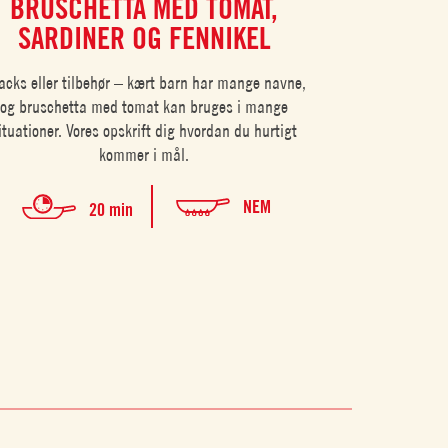
BRUSCHETTA MED TOMAT,
PORTI
SARDINER OG FENNIKEL
PARME
acks eller tilbehør – kært barn har mange navne,
og bruschetta med tomat kan bruges i mange
ituationer. Vores opskrift dig hvordan du hurtigt
kommer i mål.
NEM
20 min