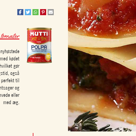
tomater
 nyhøstede
n med kødet
hvilket gør
gstid, også
perfekt til
øntsager og
hvede eller
med æg.