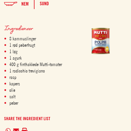
SUND
NEM
Ingredienser
8 kammuslinger
1 rød peberfrugt
1 løg
1 agurk
400 g finthakkede Mutti-tomater
1 radicchio trevigiano
rasp
kapers
olie
salt
peber
SHARE THE INGREDIENT LIST