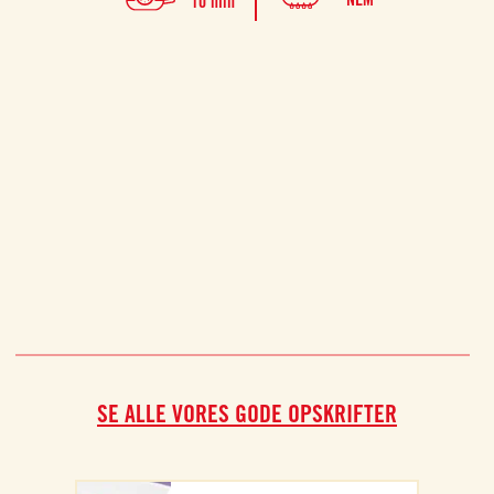
10 min
Past
simpe
hur
fri
SE ALLE VORES GODE OPSKRIFTER