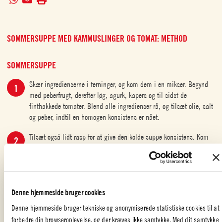
SOMMERSUPPE MED KAMMUSLINGER OG TOMAT: METHOD
SOMMERSUPPE
Skær ingredienserne i terninger, og kom dem i en mikser. Begynd
med peberfrugt, derefter løg, agurk, kapers og til sidst de
finthakkede tomater. Blend alle ingredienser rå, og tilsæt olie, salt
og peber, indtil en homogen konsistens er nået.
Tilsæt også lidt rasp for at give den kolde suppe konsistens. Kom
suppen i køleskabet, og tag den først ud, lige inden den serveres.
Kom i mellemtiden lidt olie i en slip let-pande, og tilbered
muslingerne.
Lad dem simre et par minutter, og gør så retten klar. Lav nogle spyd med
Denne hjemmeside bruger cookies
skiftevis radicchio og kammuslinger. Læg dem derefter i den kolde suppe,
Denne hjemmeside bruger tekniske og anonymiserede statistiske cookies til at
som serveres i glas.
forbedre din browseroplevelse, og der kræves ikke samtykke. Med dit samtykke