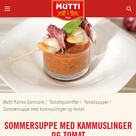
Mutti Parma Danmark
/
Tomatopskrifter
/
Tomatsupper
/
Sommersuppe med kammuslinger og tomat
SOMMERSUPPE MED KAMMUSLINGER
OG TOMAT