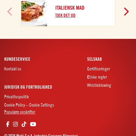
F
ITALIENSK MAD
T
TJEK DET UD
KUNDESERVICE
SELSKAB
Kontakt os
Certificeringer
Etiske regler
Whistleblowing
JURIDISK OG FORTROLIGHED
Privatlivspolitik
Cookie Policy – Cookie Settings
Populære opskrifter
© 2026 Mutti S.p.A. Industria Conserve Alimentari