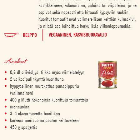
kastikkeineen, kokonaisina, paloina tai viipaleina, ja ne
sopivat sekä nopeasti että hitaasti kypsyviin ruokiin.
Kuoritut tomaatit ovat välimerellisen keittiön kulmakivi,
ja niistä saa loihdittua herkullisia viikonloppuruokia.
VEGAANINEN,
KASVISRUOKAVALIO
HELPPO
Ainekset
0,6 dl oliiviöljyä, tilkka myös viimeistelyyn
2 valkosipulinkynttä kuorittuna
hyppysellinen murskattua punapippuria
(valinnainen)
400 g Mutti Kokonaisia kuorittuja tomaatteja
merisuolaa
3–4 oksaa tuoretta basilikaa
karkeaa merisuolaa pastan keittoveteen
450 g spagettia