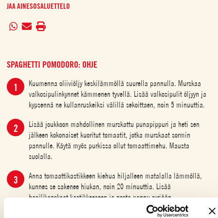
JAA AINESOSALUETTELO
SPAGHETTI POMODORO: OHJE
Kuumenna oliiviöljy keskilämmöllä suurella pannulla. Murskaa
valkosipulinkynnet kämmenen tyvellä. Lisää valkosipulit öljyyn ja
kypsennä ne kullanruskeiksi välillä sekoittaen, noin 5 minuuttia.
Lisää joukkoon mahdollinen murskattu punapippuri ja heti sen
jälkeen kokonaiset kuoritut tomaatit, jotka murskaat sormin
pannulle. Käytä myös purkissa ollut tomaattimehu. Mausta
suolalla.
Anna tomaattikastikkeen kiehua hiljalleen matalalla lämmöllä,
kunnes se sakenee hiukan, noin 20 minuuttia. Lisää
basilikanoksat kastikkeeseen ja nosta pannu syrjään.
Kiehauta suuri kattilallinen vettä pastaa varten. Mausta kiehuva