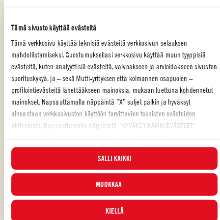
vesi runsaalla suolalla ja lisää spagetti. Sekoita välillä
pitkävartisella haarukalla, kunnes pasta on sopivan kypsää. Valuta
Tämä sivusto käyttää evästeitä
pasta siivilässä. Jos tomaattikastike on ehtinyt jäähtyä kokonaan,
lämmitä sitä varovasti.
Tämä verkkosivu käyttää teknisiä evästeitä verkkosivun selauksen
mahdollistamiseksi. Suostumuksellasi verkkosivu käyttää muun tyyppisiä
Poimi basilikanoksat kastikkeesta ja heitä ne pois. Kaada spagetti
evästeitä, kuten analyyttisiä evästeitä, valvoakseen ja arvioidakseen sivuston
siivilästä pannulle. Lämmitä keskilämmöllä ja anna spagetin
suorituskykyä, ja – sekä Mutti-yrityksen että kolmannen osapuolen –
sekoittua tomaattikastikkeeseen. Kaada joukkoon tilkka oliiviöljyä
profilointievästeitä lähettääkseen mainoksia, mukaan luettuna kohdennetut
ja tarjoa välittömästi.
mainokset. Napsauttamalla näppäintä ”X” suljet palkin ja hyväksyt
ainoastaan verkkosivuston käyttöön tarvittavien teknisten evästeiden
aktivoinnin. Napsauttamalla näppäintä ”HYVÄKSY KAIKKI EVÄSTEET”
hyväksyt kaikki evästeluokat, mukaan lukien analyyttiset ja
TOMATO MONDAY
,
PÄÄRUOKA
,
PERHE
,
ITALIALAINEN
,
PASTA
profilointievästeet. Voit valita milloin tahansa, mitkä evästeet hyväksyt, ja
SALLI KAIKKI
katsella päivitettyä evästeluetteloa ”HALLINNOI”-painikkeesta. Lisätietoja
Piditkö reseptistä?
varten tutustu
Evästekäytäntöömme
.
MUOKKAA
ARVOSTELE JA JAA KAVEREILLESI
KIELLÄ