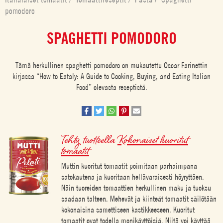
pomodoro
SPAGHETTI POMODORO
Tämä herkullinen spaghetti pomodoro on mukautettu Oscar Farinettin
kirjassa “How to Eataly: A Guide to Cooking, Buying, and Eating Italian
Food” olevasta reseptistä.
Tehty tuotteella
Kokonaiset kuoritut
tomaatit
Muttin kuoritut tomaatit poimitaan parhaimpana
satokautena ja kuoritaan hellävaraisesti höyryttäen.
Näin tuoreiden tomaattien herkullinen maku ja tuoksu
saadaan talteen. Mehevät ja kiinteät tomaatit säilötään
kokonaisina samettiseen kastikkeeseen. Kuoritut
tomaatit ovat todella monikäyttöisiä. Niitä voi käyttää