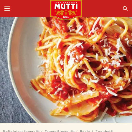
Italialaiset tomaatit
/
Tomaattireseptit
/
Pasta
/
Spaghetti