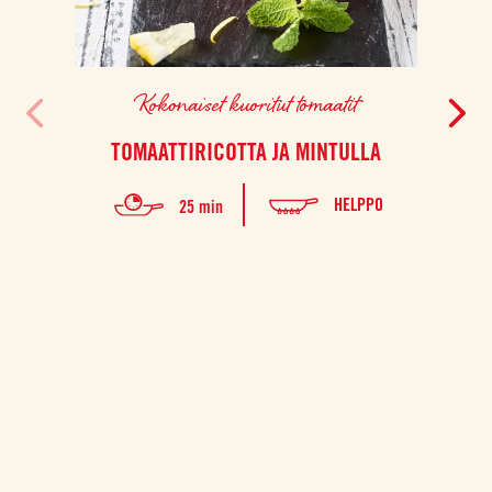
Kokonaiset kuoritut tomaatit
TOMAATTIRICOTTA JA MINTULLA
TUR
HELPPO
25 min