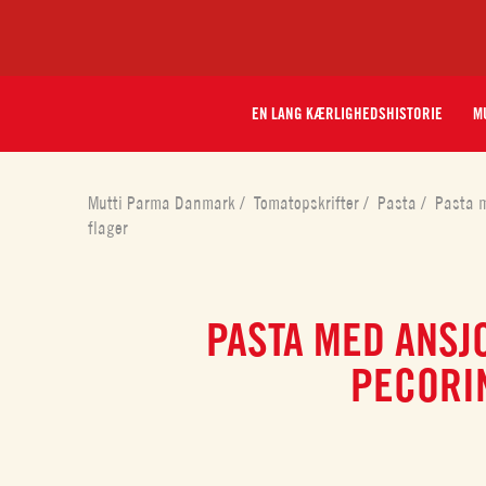
EN LANG KÆRLIGHEDSHISTORIE
MU
Mutti Parma Danmark
/
Tomatopskrifter
/
Pasta
/
Pasta m
flager
PASTA MED ANSJ
PECORIN