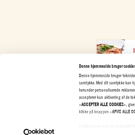
T
Denne hjemmeside bruger cookie
Denne hjemmeside bruger tekniske o
samtykke. Med dit samtykke kan hje
herunder personaliserede reklamer
accepterer kun aktivering af de t
KUNDESERVICE
SELSKAB
JURIDIS
«
ACCEPTER ALLE COOKIES
», give
FORTRO
Kontakt os
Certificeringer
klikke på knappen «
AFVIS ALLE C
Privatliv
Etiske regler
Cookie P
I dette banner kan du vælge eller 
Whistleblowing
Settings
ved at klikke på knappen “
ACCEP