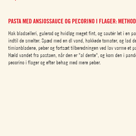
PASTA MED ANSJOSSAUCE OG PECORINO I FLAGER: METHO
Hak bladselleri, gulerod og hvidløg meget fint, og sautér let i en 
indtil de smelter. Spæd med en dl vand, hakkede tomater, og lad de
timianbladene, peber og fortsæt tilberedningen ved lav varme et par
Hæld vandet fra pastaen, når den er "al dente", og kom den i pan
pecorino i flager og efter behag med mere peber.