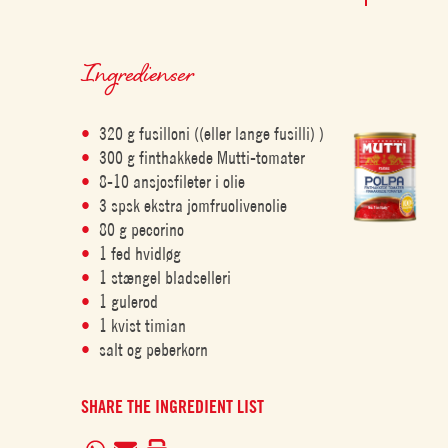
Ingredienser
320 g fusilloni ((eller lange fusilli) )
300 g finthakkede Mutti-tomater
8-10 ansjosfileter i olie
3 spsk ekstra jomfruolivenolie
80 g pecorino
1 fed hvidløg
1 stængel bladselleri
1 gulerod
1 kvist timian
salt og peberkorn
SHARE THE INGREDIENT LIST