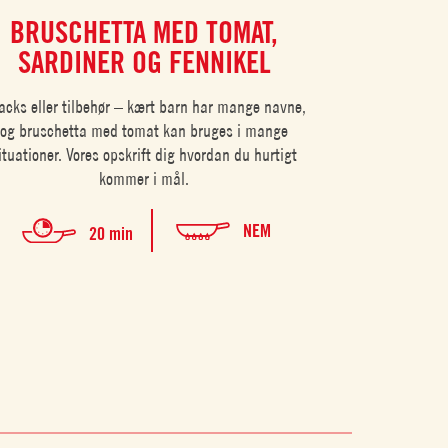
BRUSCHETTA MED TOMAT,
PORTI
SARDINER OG FENNIKEL
PARME
acks eller tilbehør – kært barn har mange navne,
og bruschetta med tomat kan bruges i mange
ituationer. Vores opskrift dig hvordan du hurtigt
kommer i mål.
NEM
20 min