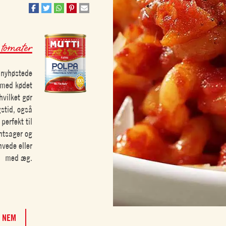
tomater
 nyhøstede
n med kødet
hvilket gør
gstid, også
perfekt til
øntsager og
hvede eller
med æg.
NEM