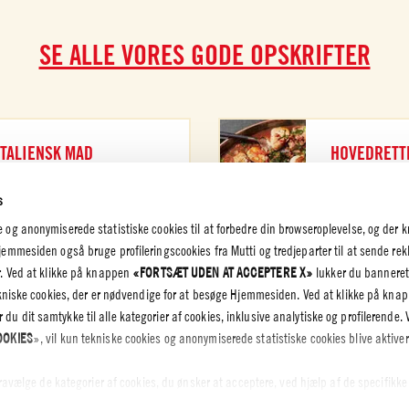
SE ALLE VORES GODE OPSKRIFTER
HOVEDRETT
ITALIENSK MAD
TJEK DET UD
JEK DET UD
s
g anonymiserede statistiske cookies til at forbedre din browseroplevelse, og der k
mmesiden også bruge profileringscookies fra Mutti og tredjeparter til at sende rek
. Ved at klikke på knappen
«FORTSÆT UDEN AT ACCEPTERE X»
lukker du banneret
ekniske cookies, der er nødvendige for at besøge Hjemmesiden. Ved at klikke på kna
K OG
r du dit samtykke til alle kategorier af cookies, inklusive analytiske og profilerende. 
LIGHED
OOKIES
», vil kun tekniske cookies og anonymiserede statistiske cookies blive aktiver
spolitik
olicy – Cookie
fravælge de kategorier af cookies, du ønsker at acceptere, ved hjælp af de specifikke
TER VALGTE
”. Du kan til enhver tid vælge, hvilke cookies du vil give samtykke til, og