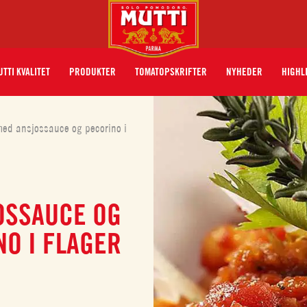
TTI KVALITET
PRODUKTER
TOMATOPSKRIFTER
NYHEDER
HIGHL
ed ansjossauce og pecorino i
OSSAUCE OG
O I FLAGER