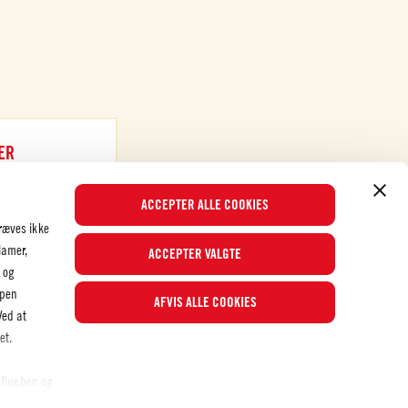
ER
ACCEPTER ALLE COOKIES
ræves ikke
lamer,
ACCEPTER VALGTE
 og
ppen
AFVIS ALLE COOKIES
Populære opskrifter
Ved at
et.
 flueben og
© 2026 Mutti S.p.A. Industria Conserve Alimentari
 se den