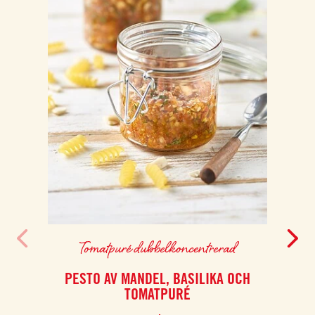
Tomatpuré dubbelkoncentrerad
PESTO AV MANDEL, BASILIKA OCH
PA
TOMATPURÉ