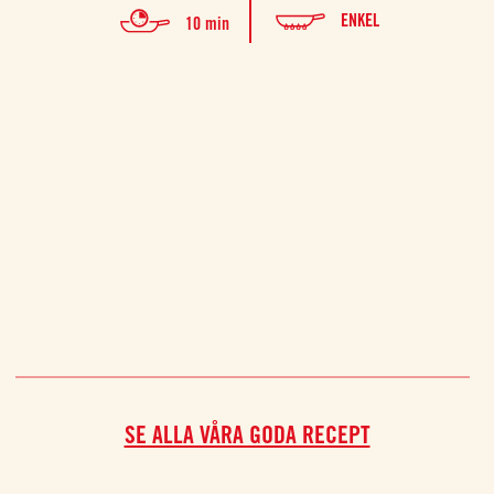
Inge
ENKEL
10 min
fylle
vilja 
är t
alltid
at
SE ALLA VÅRA GODA RECEPT