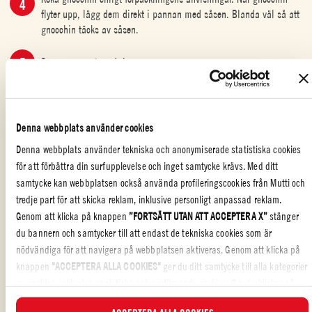
flyter upp, lägg dem direkt i pannan med såsen. Blanda väl så att
gnocchin täcks av såsen.
Servera genast med riven parmesan.
Denna webbplats använder cookies
SNABB OCH LÄCKER
,
ITALIENSK MAT
,
MED VÄNNER
,
HUVUDRÄTTER
,
FAMILJ
,
PASTA
Denna webbplats använder tekniska och anonymiserade statistiska cookies
för att förbättra din surfupplevelse och inget samtycke krävs. Med ditt
samtycke kan webbplatsen också använda profileringscookies från Mutti och
tredje part för att skicka reklam, inklusive personligt anpassad reklam.
CHORIZO-GNOCCHI – KRÄMIG OCH HET
Genom att klicka på knappen
”FORTSÄTT UTAN ATT ACCEPTERA X”
stänger
PASTAGLÄDJE
du bannern och samtycker till att endast de tekniska cookies som är
nödvändiga för att navigera på webbplatsen aktiveras. Genom att klicka på
Chorizo-gnocchi
är en
fyllig och enkel vardagsrätt
där
kryddig chorizo,
knappen
"ACCEPTERA ALLA COOKIES"
ger du ditt samtycke till alla kategorier
mjuka gnocchi och krämig tomatsås
förenas till en oemotståndlig helhet.
av cookies, inklusive analytiska och profilerande cookies. Om du klickar på
En nypa chili och rosmarin ger rätten
djup och arom
, vilket gör detta till
knappen
"AVVISA ALLA COOKIES
" aktiveras endast tekniska cookies och
ett perfekt val när du vill ha en snabbt tillagad men smakrik måltid.