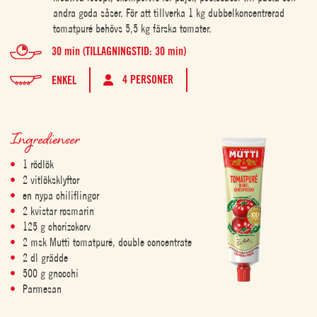
andra goda såser. För att tillverka 1 kg dubbelkoncentrerad
tomatpuré behövs 5,5 kg färska tomater.
30 min (TILLAGNINGSTID: 30 min)
4 PERSONER
ENKEL
Ingredienser
1 rödlök
2 vitlöksklyftor
en nypa chiliflingor
2 kvistar rosmarin
125 g chorizokorv
2 msk Mutti tomatpuré, double concentrate
2 dl grädde
500 g gnocchi
Parmesan