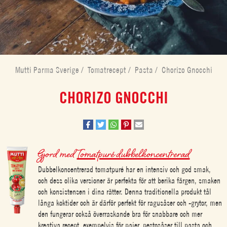
Mutti Parma Sverige
/
Tomatrecept
/
Pasta
/
Chorizo Gnocchi
CHORIZO GNOCCHI
Gjord med
Tomatpuré dubbelkoncentrerad
Dubbelkoncentrerad tomatpuré har en intensiv och god smak,
och dess olika versioner är perfekta för att berika färgen, smaken
och konsistensen i dina rätter. Denna traditionella produkt tål
långa koktider och är därför perfekt för ragusåser och -grytor, men
den fungerar också överraskande bra för snabbare och mer
kreativa recept, exempelvis för pajer, pestosåser till pasta och