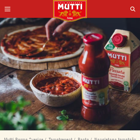
Mutti Parma Sverige
/
Tomatrecept
/
Pasta
/
Napoletana tomatsås