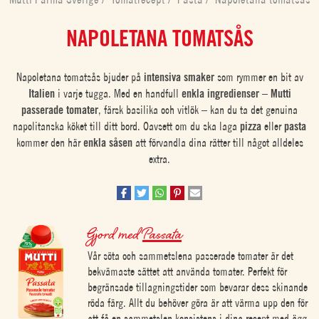
NAPOLETANA TOMATSÅS
Napoletana tomatsås bjuder på
intensiva smaker
som rymmer en bit av
Italien
i varje tugga. Med en handfull
enkla ingredienser
–
Mutti
passerade tomater
, färsk basilika och vitlök – kan du ta det genuina
napolitanska köket till ditt bord. Oavsett om du ska laga
pizza
eller
pasta
kommer den här
enkla såsen
att förvandla dina rätter till något alldeles
extra.
Gjord med
Passata
Vår söta och sammetslena passerade tomater är det
bekvämaste sättet att använda tomater. Perfekt för
begränsade tillagningstider som bevarar dess skinande
röda färg. Allt du behöver göra är att värma upp den för
att få en sammetslen konsistens i dina recept med ägg,