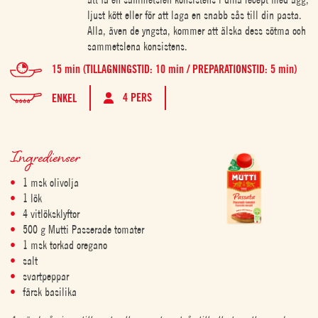
ljust kött eller för att laga en snabb sås till din pasta.
Alla, även de yngsta, kommer att älska dess sötma och
sammetslena konsistens.
15 min (TILLAGNINGSTID: 10 min / PREPARATIONSTID: 5 min)
4 PERS
ENKEL
Ingredienser
1 msk olivolja
1 lök
4 vitlöksklyftor
500 g Mutti Passerade tomater
1 msk torkad oregano
salt
svartpeppar
färsk basilika