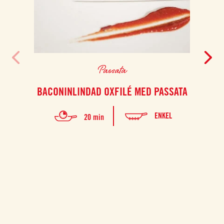
Passata
BACONINLINDAD OXFILÉ MED PASSATA
T
ENKEL
20 min
Top
ski