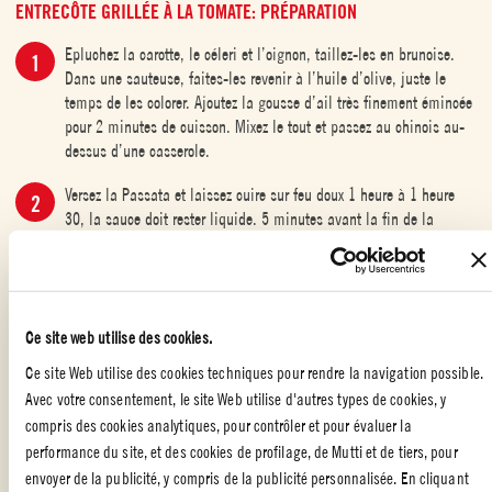
ENTRECÔTE GRILLÉE À LA TOMATE: PRÉPARATION
Epluchez la carotte, le céleri et l’oignon, taillez-les en brunoise.
Dans une sauteuse, faites-les revenir à l’huile d’olive, juste le
temps de les colorer. Ajoutez la gousse d’ail très finement émincée
pour 2 minutes de cuisson. Mixez le tout et passez au chinois au-
dessus d’une casserole.
Versez la Passata et laissez cuire sur feu doux 1 heure à 1 heure
30, la sauce doit rester liquide. 5 minutes avant la fin de la
cuisson, ajoutez les Tomates Datterini égouttées, le Vinaigre de
Tomate (son acidité donnera un contraste avec le gras de la
viande) et poivrez au moulin. Réservez au chaud.
Faites griller les entrecôtes saignantes, détaillez-les en tranches et
Ce site web utilise des cookies.
dressez sur assiettes. Entourez de la sauce tomate, décorez de
Ce site Web utilise des cookies techniques pour rendre la navigation possible.
basilic effeuillé et parsemez la viande de sel de Maldon. Servez
Avec votre consentement, le site Web utilise d'autres types de cookies, y
aussitôt.
compris des cookies analytiques, pour contrôler et pour évaluer la
performance du site, et des cookies de profilage, de Mutti et de tiers, pour
envoyer de la publicité, y compris de la publicité personnalisée. En cliquant