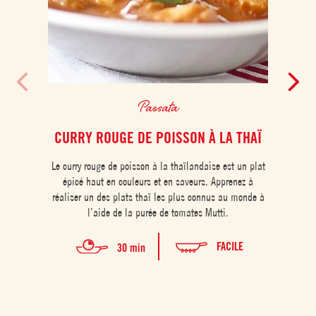
Passata
CURRY ROUGE DE POISSON À LA THAÏ
Le curry rouge de poisson à la thaïlandaise est un plat
Les pr
épicé haut en couleurs et en saveurs. Apprenez à
et ori
réaliser un des plats thaï les plus connus au monde à
réali
l’aide de la purée de tomates Mutti.
FACILE
30 min