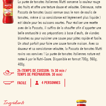
La purée de tomates italiennes Mutti conserve la couleur rouge
des fruits et offre une texture douce et veloutée. Crémeuse, notre
Passata de tomates (aussi connue sous le nom de coulis de
tomates, même si sa consistance est légèrement plus liquide )
est idéale pour les cuissons courtes. Pour réaliser une recette
avec de la Passata, il suffira de la chauffer afin d'apporter une
belle onctuosité à vos préparations à base d’œufs, de viandes
blanches ou pour cuisiner une sauce pour pâtes rapide et facile.
Un atout parfait pour faire une sauce tomate maison. Avec sa
douceur et sa consistance veloutée, la Passata de tomates Mutti
ravira vos convives ! La purée de tomates italiennes nature est
notée A par le Nutri-Score. Disponible en format 700g, 560g,
400g.
2h (TEMPS DE CUISSON: 1h 30 min /
TEMPS DE PRÉPARATION: 30 min)
4 PERSONNES
FACILE
Ingrédients