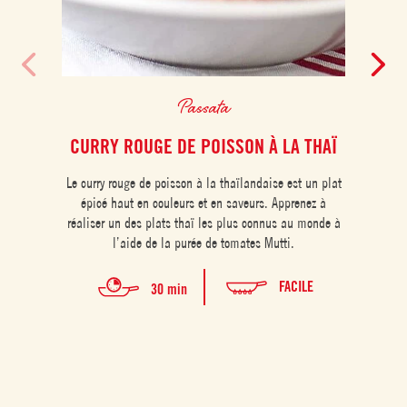
Passata
CURRY ROUGE DE POISSON À LA THAÏ
Le curry rouge de poisson à la thaïlandaise est un plat
Les pr
épicé haut en couleurs et en saveurs. Apprenez à
et ori
réaliser un des plats thaï les plus connus au monde à
réali
l’aide de la purée de tomates Mutti.
FACILE
30 min