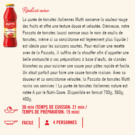
Réalisé avec
La purée de tomates italiennes Mutti conserve la couleur rouge
des fruits et offre une texture douce et veloutée. Crémeuse, notre
Passata de tomates (aussi connue sous le nom de coulis de
tomates, même si sa consistance est légèrement plus liquide )
est idéale pour les cuissons courtes. Pour réaliser une recette
avec de la Passata, il suffira de la chauffer afin d'apporter une
belle onctuosité à vos préparations à base d’œufs, de viandes
blanches ou pour cuisiner une sauce pour pâtes rapide et facile.
Un atout parfait pour faire une sauce tomate maison. Avec sa
douceur et sa consistance veloutée, la Passata de tomates Mutti
ravira vos convives ! La purée de tomates italiennes nature est
notée A par le Nutri-Score. Disponible en format 700g, 560g,
400g.
36 min (TEMPS DE CUISSON: 21 min /
TEMPS DE PRÉPARATION: 15 min)
4 PERSONNES
FACILE