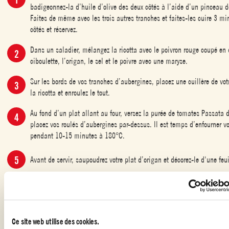
badigeonnez-la d’huile d’olive des deux côtés à l’aide d’un pinceau d
Faites de même avec les trois autres tranches et faites-les cuire 3 m
côtés et réservez.
Dans un saladier, mélangez la ricotta avec le poivron rouge coupé en 
ciboulette, l’origan, le sel et le poivre avec une maryse.
Sur les bords de vos tranches d’aubergines, placez une cuillère de vot
la ricotta et enroulez le tout.
Au fond d’un plat allant au four, versez la purée de tomates Passata d
placez vos roulés d’aubergines par-dessus. Il est temps d’enfourner vo
pendant 10-15 minutes à 180°C.
Avant de servir, saupoudrez votre plat d’origan et décorez-le d'une feui
ENTRÉES AVEC DES TOMATES
,
PLATS AVEC DES TOMATES
,
Ce site web utilise des cookies.
RECETTES VÉGÉTARIENNES À LA TOMATE