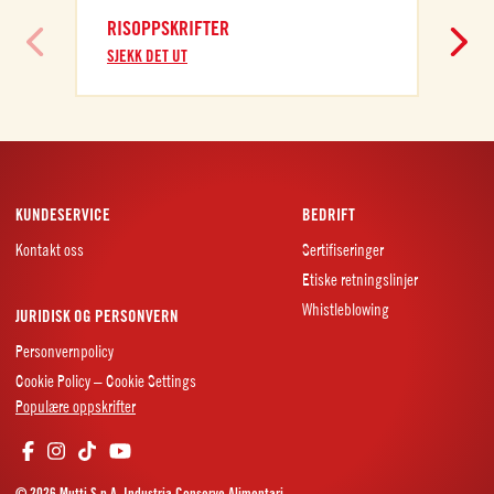
RISOPPSKRIFTER
T
SJEKK DET UT
S
KUNDESERVICE
BEDRIFT
Kontakt oss
Sertifiseringer
Etiske retningslinjer
Whistleblowing
JURIDISK OG PERSONVERN
Personvernpolicy
Cookie Policy – Cookie Settings
Populære oppskrifter
© 2026 Mutti S.p.A. Industria Conserve Alimentari