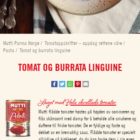
Mutti Parma Norge
/
Tomatoppskrifter – oppdag rettene våre
/
Pasta
/
Tomat og burrata linguine
TOMAT OG BURRATA LINGUINE
Laget med
Hele skrellede tomater
Mutti flådde tomater høstes på høyden av sommeren og
flås skånsomt med damp for å beholde alle smakene og
duftene til friske tomater. De er fyldige og faste og
dekket av en kremaktig saus. Flådde tomater er spesielt
allsidige på kjøkkenet, da du kan bruke dem i sin egen