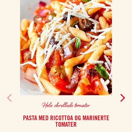
Hele skrellede tomater
PASTA MED RICOTTOA OG MARINERTE
SQU
TOMATER