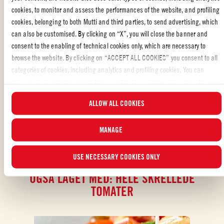
cookies, to monitor and assess the performances of the website, and profiling
cookies, belonging to both Mutti and third parties, to send advertising, which
RISOPPSKRIFTER
,
TOMATO MONDAY
,
SPESIELL ANLEDNING
,
MED
can also be customised. By clicking on “X”, you will close the banner and
VENNER
,
PASTAOPPSKRIFTER
,
FAMILIE
,
PASTA
consent to the enabling of technical cookies only, which are necessary to
browse the website. By clicking on “ACCEPT ALL COOKIES” you consent to all
Likte du oppskriften?
categories of cookies, including analytics and profiling cookies. You can
choose which cookies you wish to consent to at any time and examine the
VURDER OG DEL MED VENNENE DINE
updated list of cookies by clicking on “MANAGE”. For more information, please
ALLOW ALL COOKIES
read our
Cookie Policy
.
MANAGE
USE NECESSARY COOKIES ONLY
OGSÅ LAGET MED: HELE SKRELLEDE
TOMATER