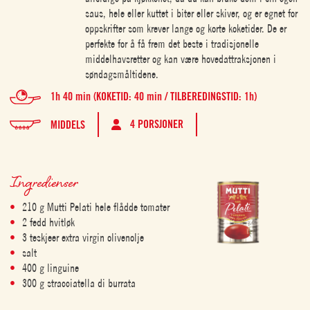
saus, hele eller kuttet i biter eller skiver, og er egnet for
oppskrifter som krever lange og korte koketider. De er
perfekte for å få frem det beste i tradisjonelle
middelhavsretter og kan være hovedattraksjonen i
søndagsmåltidene.
1h 40 min (KOKETID: 40 min / TILBEREDINGSTID: 1h)
4 PORSJONER
MIDDELS
Ingredienser
210 g Mutti Pelati hele flådde tomater
2 fedd hvitløk
3 teskjeer extra virgin olivenolje
salt
400 g linguine
300 g stracciatella di burrata