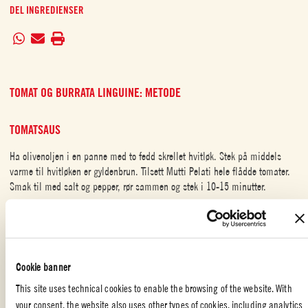
DEL INGREDIENSER
TOMAT OG BURRATA LINGUINE: METODE
TOMATSAUS
Ha olivenoljen i en panne med to fedd skrellet hvitløk. Stek på middels
varme til hvitløken er gyldenbrun. Tilsett Mutti Pelati hele flådde tomater.
Smak til med salt og pepper, rør sammen og stek i 10-15 minutter.
PASTA
Kok pastaen i saltet vann. Tøm den ut når den er al dente, og legg pastaen
i pannen med tomatsausen. Rør sammen til det er godt blandet. Server
Cookie banner
pastaen med stracciatella di burrata.
This site uses technical cookies to enable the browsing of the website. With
your consent, the website also uses other types of cookies, including analytics