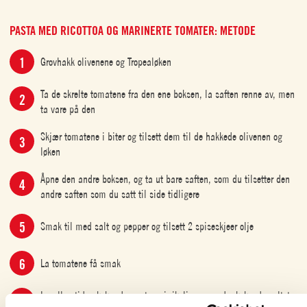
PASTA MED RICOTTOA OG MARINERTE TOMATER: METODE
Grovhakk olivenene og Tropealøken
Ta de skrelte tomatene fra den ene boksen, la saften renne av, men
ta vare på den
Skjær tomatene i biter og tilsett dem til de hakkede olivenen og
løken
Åpne den andre boksen, og ta ut bare saften, som du tilsetter den
andre saften som du satt til side tidligere
Smak til med salt og pepper og tilsett 2 spiseskjeer olje
La tomatene få smak
I mellomtiden koker du pastaen i rikelige mengder kokende saltet