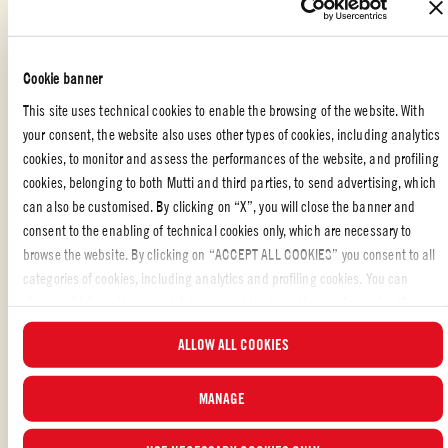
vann og varm saften i en stekepanne
Hell vannet av pastaen og hell pastaen over i en bolle med den
varme saften fra de skrelte tomatene
Cookie banner
Bland alt og tilsett de skrelte tomatene, oliven og løk, og tilsett
This site uses technical cookies to enable the browsing of the website. With
frisk basilikum
your consent, the website also uses other types of cookies, including analytics
cookies, to monitor and assess the performances of the website, and profiling
Server med salt ricotta
cookies, belonging to both Mutti and third parties, to send advertising, which
can also be customised. By clicking on “X”, you will close the banner and
Hvis du ønsker mer smak kan du tilsette 2 spiseskjeer avrente
consent to the enabling of technical cookies only, which are necessary to
kapers til de marinerte skrelte tomatene
browse the website. By clicking on “ACCEPT ALL COOKIES” you consent to all
categories of cookies, including analytics and profiling cookies. You can
choose which cookies you wish to consent to at any time and examine the
updated list of cookies by clicking on “MANAGE”. For more information, please
ALLOW ALL COOKIES
ITALIENSK MAT
,
HOVEDRETTER
,
PASTA
read our
Cookie Policy
.
Likte du oppskriften?
MANAGE
VURDER OG DEL MED VENNENE DINE