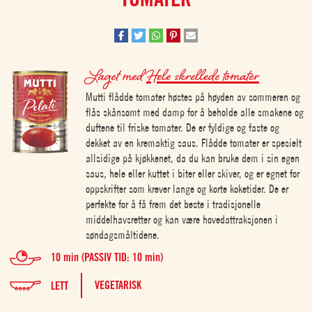
Laget med
Hele skrellede tomater
Mutti flådde tomater høstes på høyden av sommeren og
flås skånsomt med damp for å beholde alle smakene og
duftene til friske tomater. De er fyldige og faste og
dekket av en kremaktig saus. Flådde tomater er spesielt
allsidige på kjøkkenet, da du kan bruke dem i sin egen
saus, hele eller kuttet i biter eller skiver, og er egnet for
oppskrifter som krever lange og korte koketider. De er
perfekte for å få frem det beste i tradisjonelle
middelhavsretter og kan være hovedattraksjonen i
søndagsmåltidene.
10 min (PASSIV TID: 10 min)
VEGETARISK
LETT