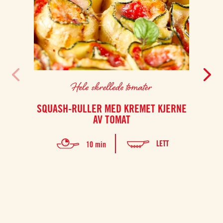
Hele skrellede tomater
SQUASH-RULLER MED KREMET KJERNE
STE
AV TOMAT
LETT
10 min