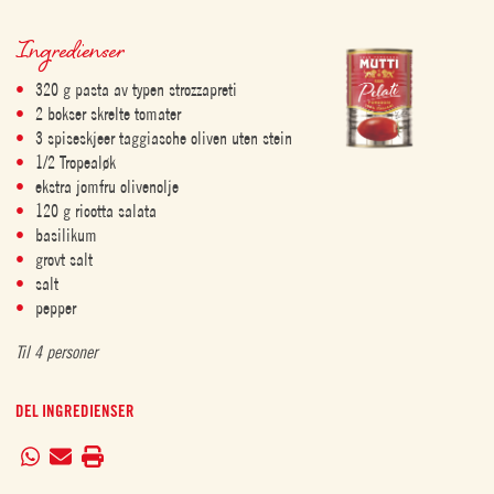
Ingredienser
320 g pasta av typen strozzapreti
2 bokser skrelte tomater
3 spiseskjeer taggiasche oliven uten stein
1/2 Tropealøk
ekstra jomfru olivenolje
120 g ricotta salata
basilikum
grovt salt
salt
pepper
Til 4 personer
DEL INGREDIENSER