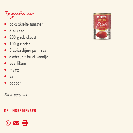
Ingredienser
boks skrelte tomater
3 squash
200 g robiolaost
100 g ricotta
3 spiseskjeer parmesan
ekstra jomfru olivenolje
basilikum
mynte
salt
pepper
For 4 personer
DEL INGREDIENSER