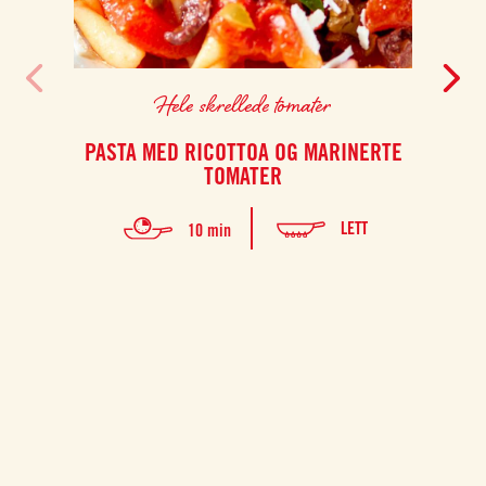
Hele skrellede tomater
PASTA MED RICOTTOA OG MARINERTE
STE
TOMATER
LETT
10 min