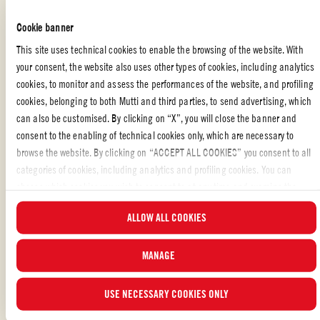
Cookie banner
Legg squashrullene i sausen og dryss over med revet parmesan
This site uses technical cookies to enable the browsing of the website. With
your consent, the website also uses other types of cookies, including analytics
Stek dem i ovnen ved 200° C (grillfunksjon) ved 7-8 minutter
cookies, to monitor and assess the performances of the website, and profiling
cookies, belonging to both Mutti and third parties, to send advertising, which
For en sterkere smak kan du bytte ut robiola-osten med fersk
can also be customised. By clicking on “X”, you will close the banner and
caprino og parmesan med pecorino stagionato
consent to the enabling of technical cookies only, which are necessary to
browse the website. By clicking on “ACCEPT ALL COOKIES” you consent to all
categories of cookies, including analytics and profiling cookies. You can
choose which cookies you wish to consent to at any time and examine the
FORRETTER
,
SQUASH
,
ITALIENSK MAT
,
VEGETARISK
updated list of cookies by clicking on “MANAGE”. For more information, please
ALLOW ALL COOKIES
read our
Cookie Policy
.
Likte du oppskriften?
VURDER OG DEL MED VENNENE DINE
MANAGE
USE NECESSARY COOKIES ONLY