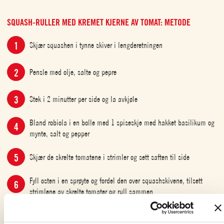
SQUASH-RULLER MED KREMET KJERNE AV TOMAT: METODE
Skjær squashen i tynne skiver i lengderetningen
Pensle med olje, salte og pepre
Stek i 2 minutter per side og la avkjøle
Bland robiola i en bolle med 1 spiseskje med hakket basilikum og
mynte, salt og pepper
Skjær de skrelte tomatene i strimler og sett saften til side
Fyll osten i en sprøyte og fordel den over squashskivene, tilsett
strimlene av skrelte tomater og rull sammen
Kjør ricotta i blenderen sammen med saften fra tomatene, reguler
med salt og pepper, og fordel over bunnen av en ildfast form