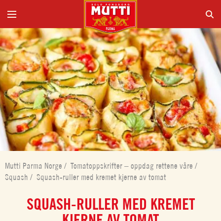
Mutti Parma Norge
/
Tomatoppskrifter – oppdag rettene våre
/
Squash
/
Squash-ruller med kremet kjerne av tomat
SQUASH-RULLER MED KREMET
KJERNE AV TOMAT