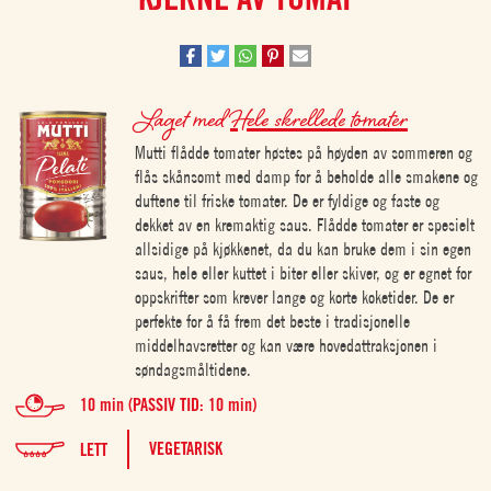
Laget med
Hele skrellede tomater
Mutti flådde tomater høstes på høyden av sommeren og
flås skånsomt med damp for å beholde alle smakene og
duftene til friske tomater. De er fyldige og faste og
dekket av en kremaktig saus. Flådde tomater er spesielt
allsidige på kjøkkenet, da du kan bruke dem i sin egen
saus, hele eller kuttet i biter eller skiver, og er egnet for
oppskrifter som krever lange og korte koketider. De er
perfekte for å få frem det beste i tradisjonelle
middelhavsretter og kan være hovedattraksjonen i
søndagsmåltidene.
10 min (PASSIV TID: 10 min)
VEGETARISK
LETT