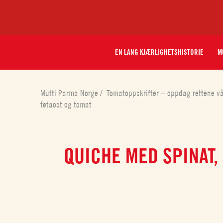
EN LANG KJÆRLIGHETSHISTORIE
M
Mutti Parma Norge
/
Tomatoppskrifter – oppdag rettene v
fetaost og tomat
QUICHE MED SPINAT,