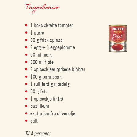
Ingredienser
1 boks skrelte tomater
1 purre
80 g frisk spinat
2 egg + 1 eggeplomme
50 ml melk
200 ml fløte
2 spiseskjeer tørkede blåbær
100 g parmesan
1 rull ferdig mørdeig
50 g feta
1 spiseskje linfrø
basilikum
ekstra jomfru olivenolje
salt
Til 4 personer