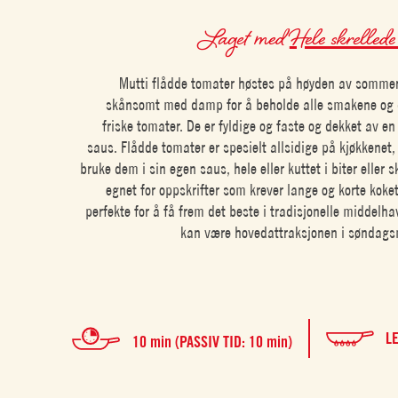
Laget med
Hele skrellede
Mutti flådde tomater høstes på høyden av sommer
skånsomt med damp for å beholde alle smakene og d
friske tomater. De er fyldige og faste og dekket av e
saus. Flådde tomater er spesielt allsidige på kjøkkenet
bruke dem i sin egen saus, hele eller kuttet i biter eller sk
egnet for oppskrifter som krever lange og korte koket
perfekte for å få frem det beste i tradisjonelle middelha
kan være hovedattraksjonen i søndags
L
10 min (PASSIV TID: 10 min)