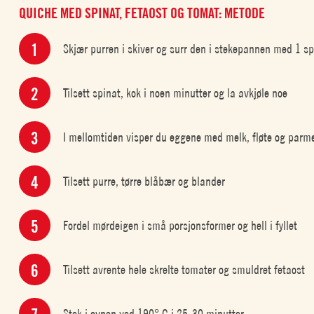
QUICHE MED SPINAT, FETAOST OG TOMAT: METODE
Skjær purren i skiver og surr den i stekepannen med 1 spi
Tilsett spinat, kok i noen minutter og la avkjøle noe
I mellomtiden visper du eggene med melk, fløte og parm
Tilsett purre, tørre blåbær og blander
Fordel mørdeigen i små porsjonsformer og hell i fyllet
Tilsett avrente hele skrelte tomater og smuldret fetaost
Stek i ovnen ved 190° C i 25-30 minutter