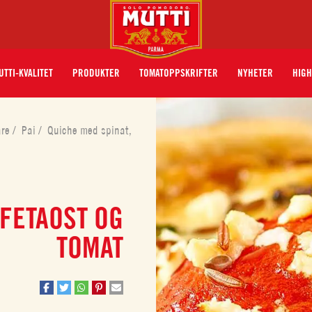
UTTI-KVALITET
PRODUKTER
TOMATOPPSKRIFTER
NYHETER
HIGH
åre
/
Pai
/
Quiche med spinat,
 FETAOST OG
TOMAT