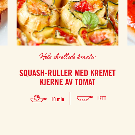
Hele skrellede tomater
SQUASH-RULLER MED KREMET
KJERNE AV TOMAT
LETT
10 min