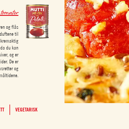
 tomater
en og flås
uftene til
n kremaktig
, da du kan
iver, og er
ider. De er
vsretter og
måltidene.
ETT
VEGETARISK