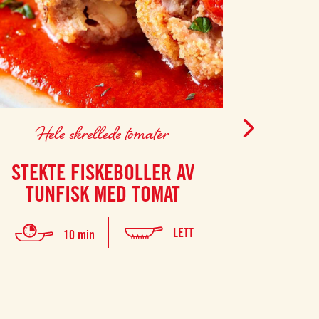
Hele skrellede tomater
Hel
STEKTE FISKEBOLLER AV
QUI
TUNFISK MED TOMAT
Tilbered en en
skrelte toma
LETT
10 min
krydder, og n