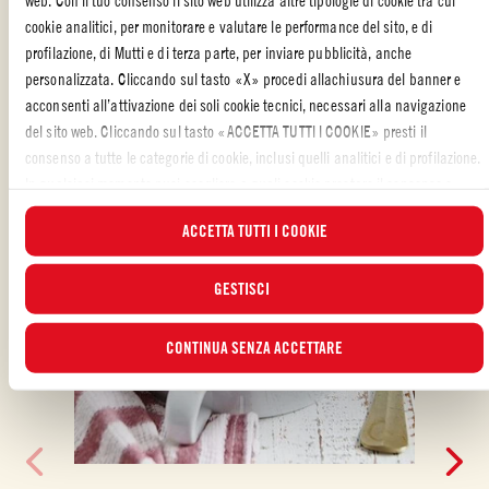
web. Con il tuo consenso il sito web utilizza altre tipologie di cookie tra cui
cookie analitici, per monitorare e valutare le performance del sito, e di
ALTRE RICETTE REALIZZATE CON
profilazione, di Mutti e di terza parte, per inviare pubblicità, anche
personalizzata. Cliccando sul tasto «X» procedi allachiusura del banner e
acconsenti all’attivazione dei soli cookie tecnici, necessari alla navigazione
del sito web. Cliccando sul tasto «ACCETTA TUTTI I COOKIE» presti il
consenso a tutte le categorie di cookie, inclusi quelli analitici e di profilazione.
In qualsiasi momento puoi scegliere a quali cookie prestare il consenso e
visualizzare l’elenco aggiornato dei cookie attraverso il pulsante “GESTISCI”.
ACCETTA TUTTI I COOKIE
Per maggiori informazioni, ti invitiamo a leggere la nostra
Cookie Policy
.
GESTISCI
CONTINUA SENZA ACCETTARE