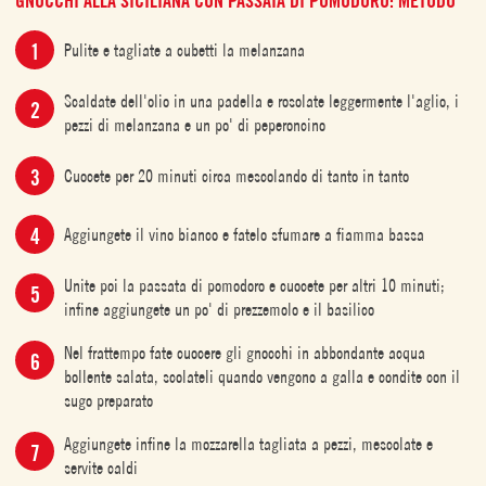
GNOCCHI ALLA SICILIANA CON PASSATA DI POMODORO: METODO
Pulite e tagliate a cubetti la melanzana
Scaldate dell'olio in una padella e rosolate leggermente l'aglio, i
pezzi di melanzana e un po' di peperoncino
Cuocete per 20 minuti circa mescolando di tanto in tanto
Aggiungete il vino bianco e fatelo sfumare a fiamma bassa
Unite poi la passata di pomodoro e cuocete per altri 10 minuti;
infine aggiungete un po' di prezzemolo e il basilico
Nel frattempo fate cuocere gli gnocchi in abbondante acqua
bollente salata, scolateli quando vengono a galla e condite con il
sugo preparato
Aggiungete infine la mozzarella tagliata a pezzi, mescolate e
servite caldi