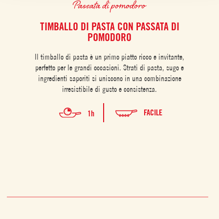
Passata di pomodoro
TIMBALLO DI PASTA CON PASSATA DI
CUBO
POMODORO
Il timballo di pasta è un primo piatto ricco e invitante,
perfetto per le grandi occasioni. Strati di pasta, sugo e
ingredienti saporiti si uniscono in una combinazione
irresistibile di gusto e consistenza.
FACILE
1h