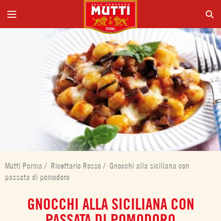
Mutti Parma
/
Ricettario Rosso
/
Gnocchi alla siciliana con
passata di pomodoro
GNOCCHI ALLA SICILIANA CON
PASSATA DI POMODORO