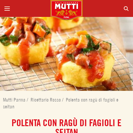
Mutti Parma
/
Ricettario Rosso
/
Polenta con ragù di fagioli e
seitan
POLENTA CON RAGÙ DI FAGIOLI E
SEITAN