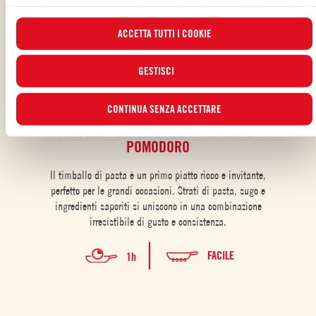
In qualsiasi momento puoi scegliere a quali cookie prestare il consenso e
visualizzare l’elenco aggiornato dei cookie attraverso il pulsante “GESTISCI”.
ACCETTA TUTTI I COOKIE
Per maggiori informazioni, ti invitiamo a leggere la nostra
Cookie Policy
.
GESTISCI
Passata di pomodoro
CONTINUA SENZA ACCETTARE
TIMBALLO DI PASTA CON PASSATA DI
CUBO
POMODORO
Il timballo di pasta è un primo piatto ricco e invitante,
perfetto per le grandi occasioni. Strati di pasta, sugo e
ingredienti saporiti si uniscono in una combinazione
irresistibile di gusto e consistenza.
FACILE
1h