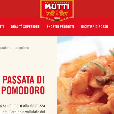
TTI
QUALITÀ SUPERIORE
I NOSTRI PRODOTTI
RICETTARIO ROSSO
assata di pomodoro
 PASSATA DI
POMODORO
ezza del mare
alla
dolcezza
sapore morbido e vellutato del