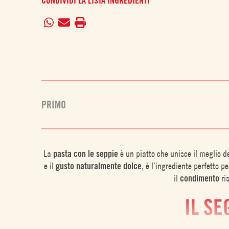
CONDIVIDI LA LISTA INGREDIENTI
PRIMO
La
pasta con le seppie
è un piatto che unisce il meglio d
e il
gusto naturalmente dolce
, è l’ingrediente perfetto p
il
condimento
ri
IL SE