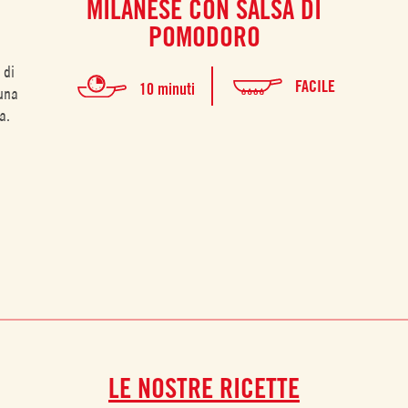
MILANESE CON SALSA DI
POMODORO
 di
FACILE
10 minuti
 una
a.
LE NOSTRE RICETTE