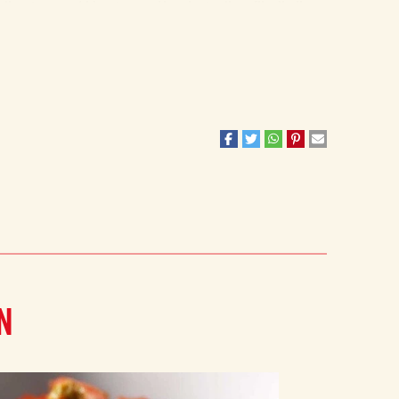
e diventare morbide e tenere. L’aggiunta di un filo di
olio
. Inoltre, scegliendo una
pasta di formato corto
, come i
 di sapori.
E
l mare
incontra la
dolcezza del pomodoro
, creando un
i gusto unica, capace di conquistare anche i palati più
N