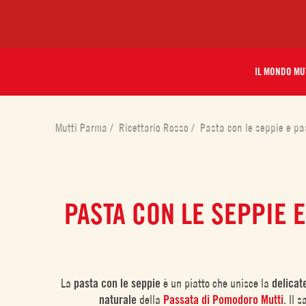
IL MONDO MU
Mutti Parma
/
Ricettario Rosso
/
Pasta con le seppie e p
PASTA CON LE SEPPIE E
La
pasta con le seppie
è un piatto che unisce la
delicat
naturale
della
Passata di Pomodoro Mutti
. Il 