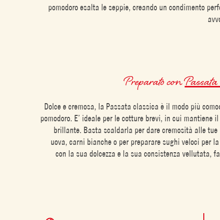
pomodoro esalta le seppie, creando un condimento perf
avvo
Preparato con
Passata
Dolce e cremosa, la Passata classica è il modo più comodo
pomodoro. E’ ideale per le cotture brevi, in cui mantiene il
brillante. Basta scaldarla per dare cremosità alle tue 
uova, carni bianche o per preparare sughi veloci per la
con la sua dolcezza e la sua consistenza vellutata, fa