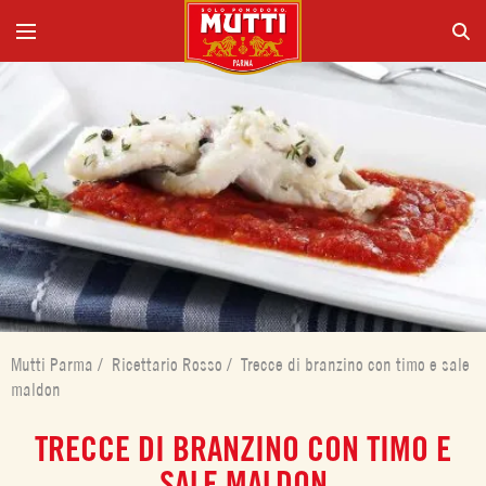
Mutti Parma
/
Ricettario Rosso
/
Trecce di branzino con timo e sale
maldon
TRECCE DI BRANZINO CON TIMO E
SALE MALDON