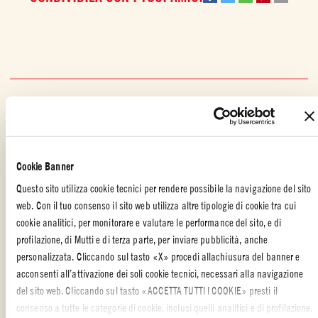
ALTRE RICETTE REALIZZATE CON
Cookie Banner
Questo sito utilizza cookie tecnici per rendere possibile la navigazione del sito
web. Con il tuo consenso il sito web utilizza altre tipologie di cookie tra cui
cookie analitici, per monitorare e valutare le performance del sito, e di
profilazione, di Mutti e di terza parte, per inviare pubblicità, anche
personalizzata. Cliccando sul tasto «X» procedi allachiusura del banner e
acconsenti all’attivazione dei soli cookie tecnici, necessari alla navigazione
del sito web. Cliccando sul tasto «ACCETTA TUTTI I COOKIE» presti il
consenso a tutte le categorie di cookie, inclusi quelli analitici e di profilazione.