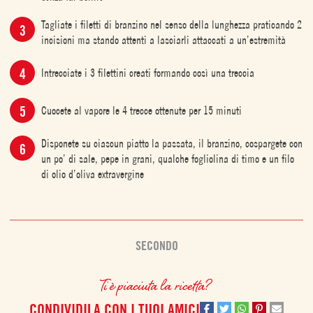
Tagliate i filetti di branzino nel senso della lunghezza praticando 2
incisioni ma stando attenti a lasciarli attaccati a un’estremità
Intrecciate i 3 filettini creati formando così una treccia
Cuocete al vapore le 4 trecce ottenute per 15 minuti
Disponete su ciascun piatto la passata, il branzino, cospargete con
un po’ di sale, pepe in grani, qualche fogliolina di timo e un filo
di olio d’oliva extravergine
SECONDO
Ti è piaciuta la ricetta?
CONDIVIDILA CON I TUOI AMICI