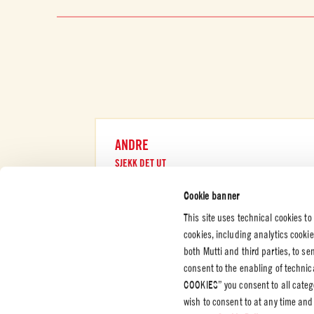
ANDRE
SJEKK DET UT
Cookie banner
This site uses technical cookies to
cookies, including analytics cooki
both Mutti and third parties, to s
KUNDESERVICE
BEDRIFT
JURIDIS
consent to the enabling of technic
PERSON
COOKIES” you consent to all catego
Kontakt oss
Sertifiseringer
Personve
wish to consent to at any time and
Etiske retningslinjer