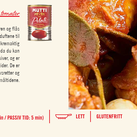
 tomater
en og flås
uftene til
n kremaktig
, da du kan
iver, og er
ider. De er
vsretter og
måltidene.
LETT
GLUTENFRITT
n / PASSIV TID: 5 min)