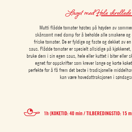
Laget med
Hele skrellede
Mutti flådde tomater høstes på høyden av sommer
skånsomt med damp for å beholde alle smakene og d
friske tomater. De er fyldige og faste og dekket av e
saus. Flådde tomater er spesielt allsidige på kjøkkenet
bruke dem i sin egen saus, hele eller kuttet i biter eller sk
egnet for oppskrifter som krever lange og korte koket
perfekte for å få frem det beste i tradisjonelle middelha
kan være hovedattraksjonen i søndags
1h (KOKETID: 40 min / TILBEREDINGSTID: 15 mi