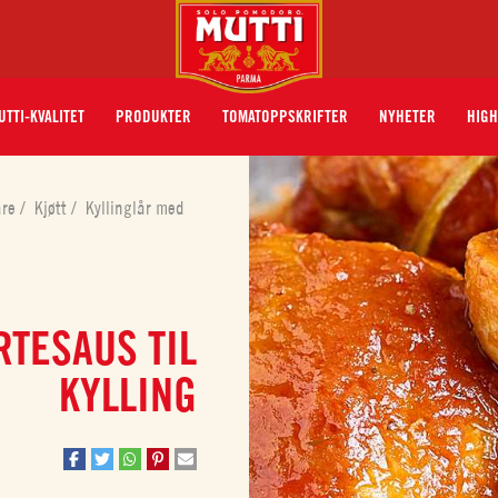
UTTI-KVALITET
PRODUKTER
TOMATOPPSKRIFTER
NYHETER
HIGH
åre
/
Kjøtt
/
Kyllinglår med
RTESAUS TIL
KYLLING