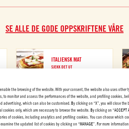
SE ALLE DE GODE OPPSKRIFTENE VÅRE
ITALIENSK MAT
SJEKK DET UT
 enable the browsing of the website. With your consent, the website also uses other t
es, to monitor and assess the performances of the website, and profiling cookies, be
end advertising, which can also be customised. By clicking on “X”, you will close the
K OG
al cookies only, which are necessary to browse the website. By clicking on “ACCEPT 
VERN
ries of cookies, including analytics and profiling cookies. You can choose which co
rnpolicy
 examine the updated list of cookies by clicking on “MANAGE”. For more information