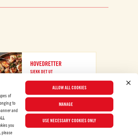
HOVEDRETTER
SJEKK DET UT
ALLOW ALL COOKIES
ypes of
longing to
MANAGE
 banner and
Populære oppskrifter
ALL
USE NECESSARY COOKIES ONLY
okies you
, please