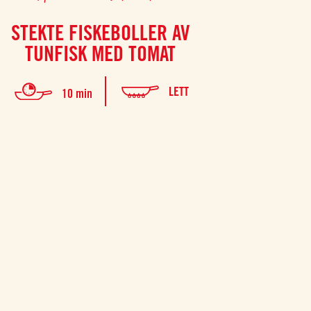
STEKTE FISKEBOLLER AV
QUI
TUNFISK MED TOMAT
Tilbered en en
skrelte toma
LETT
10 min
krydder, og n