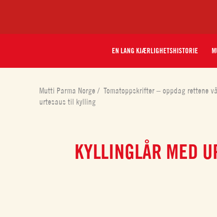
EN LANG KJÆRLIGHETSHISTORIE
M
Mutti Parma Norge
/
Tomatoppskrifter – oppdag rettene v
urtesaus til kylling
KYLLINGLÅR MED U