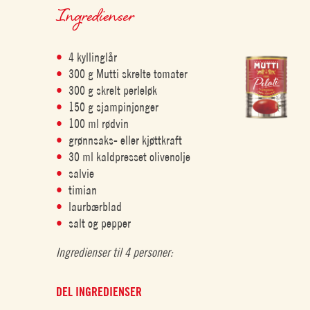
Ingredienser
4 kyllinglår
300 g Mutti skrelte tomater
300 g skrelt perleløk
150 g sjampinjonger
100 ml rødvin
grønnsaks- eller kjøttkraft
30 ml kaldpresset olivenolje
salvie
timian
laurbærblad
salt og pepper
Ingredienser til 4 personer:
DEL INGREDIENSER